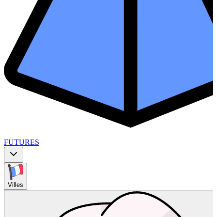
FUTURES
Villes