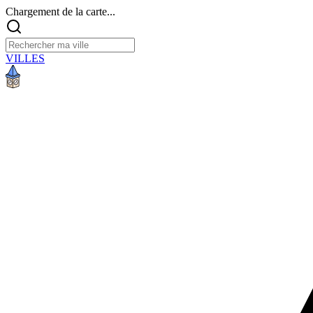
Chargement de la carte...
VILLES