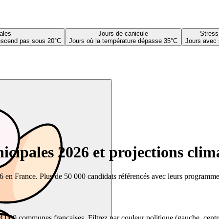
ales
Jours de canicule
Stress
descend pas sous 20°C
Jours où la température dépasse 35°C
Jours avec 
cipales 2026 et projections clim
26 en France. Plus de 50 000 candidats référencés avec leurs programmes,
00 communes françaises. Filtrez par couleur politique (gauche, centre, dr