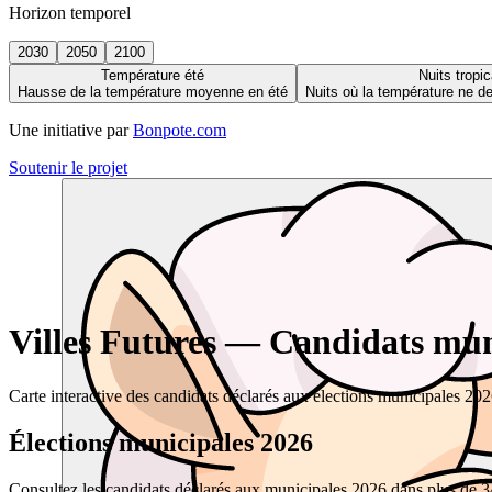
Horizon temporel
2030
2050
2100
Température été
Nuits tropic
Hausse de la température moyenne en été
Nuits où la température ne 
Une initiative par
Bonpote.com
Soutenir le projet
Villes Futures — Candidats muni
Carte interactive des candidats déclarés aux élections municipales 20
Élections municipales 2026
Consultez les candidats déclarés aux municipales 2026 dans plus de 34 0