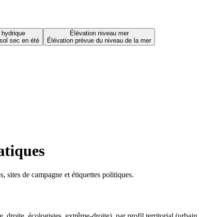
 hydrique
Élévation niveau mer
sol sec en été
Élévation prévue du niveau de la mer
atiques
 sites de campagne et étiquettes politiques.
oite, écologistes, extrême-droite), par profil territorial (urbain,