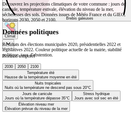
Découvrez les projections climatiques de votre commune : jours de
canicule, température estivale, élévation du niveau de la mer,
sécheresses des sols. Données issues de Météo France et du GIEC,
Brebis galeuses
horizons 2030, 2050 et 2100.
Données politiques
Climat
Résultats des élections municipales 2020, présidentielles 2022 et
législatives 2022. Couleur politique actuelle de la mairie, stabilité
politique, taux d'abstention.
Horizon temporel
2030
2050
2100
Température été
Hausse de la température moyenne en été
Nuits tropicales
Nuits où la température ne descend pas sous 20°C
Jours de canicule
Stress hydrique
Jours où la température dépasse 35°C
Jours avec sol sec en été
Élévation niveau mer
Élévation prévue du niveau de la mer