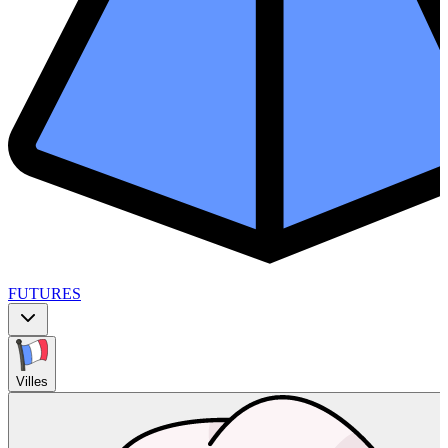
FUTURES
Villes