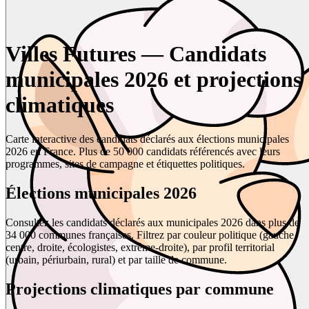
Villes Futures — Candidats
municipales 2026 et projections
climatiques
Carte interactive des candidats déclarés aux élections municipales
2026 en France. Plus de 50 000 candidats référencés avec leurs
programmes, sites de campagne et étiquettes politiques.
Élections municipales 2026
Consultez les candidats déclarés aux municipales 2026 dans plus de
34 000 communes françaises. Filtrez par couleur politique (gauche,
centre, droite, écologistes, extrême-droite), par profil territorial
(urbain, périurbain, rural) et par taille de commune.
Projections climatiques par commune