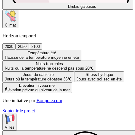
Brebis galeuses
Climat
Horizon temporel
2030
2050
2100
Température été
Hausse de la température moyenne en été
Nuits tropicales
Nuits où la température ne descend pas sous 20°C
Jours de canicule
Stress hydrique
Jours où la température dépasse 35°C
Jours avec sol sec en été
Élévation niveau mer
Élévation prévue du niveau de la mer
Une initiative par
Bonpote.com
Soutenir le projet
Villes