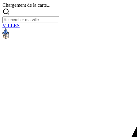
Chargement de la carte...
VILLES