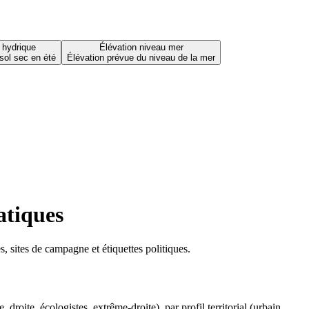
 hydrique
Élévation niveau mer
sol sec en été
Élévation prévue du niveau de la mer
atiques
 sites de campagne et étiquettes politiques.
oite, écologistes, extrême-droite), par profil territorial (urbain,