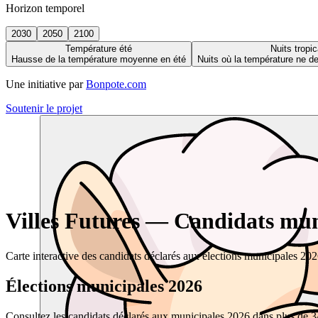
Horizon temporel
2030
2050
2100
Température été
Nuits tropic
Hausse de la température moyenne en été
Nuits où la température ne 
Une initiative par
Bonpote.com
Soutenir le projet
Villes Futures — Candidats muni
Carte interactive des candidats déclarés aux élections municipales 20
Élections municipales 2026
Consultez les candidats déclarés aux municipales 2026 dans plus de 34 0