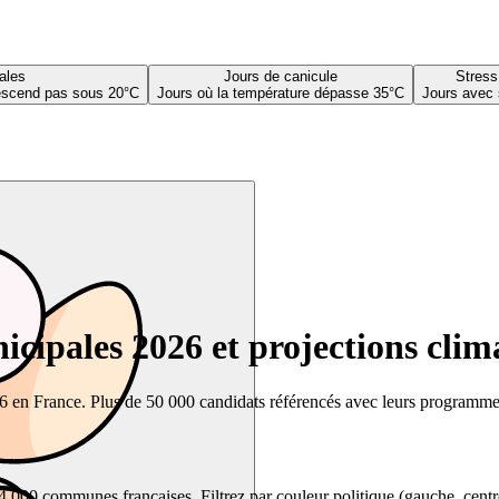
ales
Jours de canicule
Stress
descend pas sous 20°C
Jours où la température dépasse 35°C
Jours avec 
cipales 2026 et projections clim
26 en France. Plus de 50 000 candidats référencés avec leurs programmes,
00 communes françaises. Filtrez par couleur politique (gauche, centre, dr