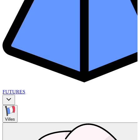
FUTURES
Villes