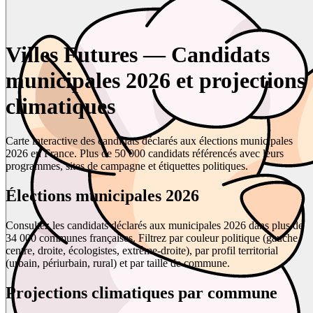
Villes Futures — Candidats
municipales 2026 et projections
climatiques
Carte interactive des candidats déclarés aux élections municipales
2026 en France. Plus de 50 000 candidats référencés avec leurs
programmes, sites de campagne et étiquettes politiques.
Élections municipales 2026
Consultez les candidats déclarés aux municipales 2026 dans plus de
34 000 communes françaises. Filtrez par couleur politique (gauche,
centre, droite, écologistes, extrême-droite), par profil territorial
(urbain, périurbain, rural) et par taille de commune.
Projections climatiques par commune