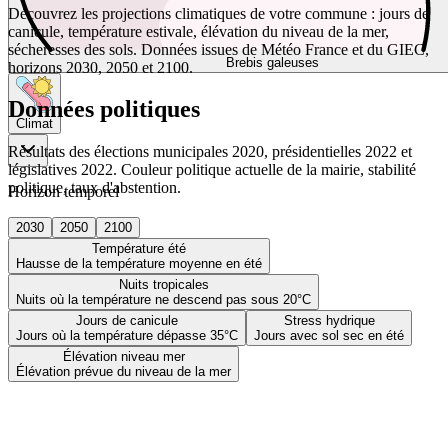
Découvrez les projections climatiques de votre commune : jours de
canicule, température estivale, élévation du niveau de la mer,
sécheresses des sols. Données issues de Météo France et du GIEC,
Brebis galeuses
horizons 2030, 2050 et 2100.
Données politiques
Climat
Résultats des élections municipales 2020, présidentielles 2022 et
législatives 2022. Couleur politique actuelle de la mairie, stabilité
politique, taux d'abstention.
Horizon temporel
2030
2050
2100
Température été
Hausse de la température moyenne en été
Nuits tropicales
Nuits où la température ne descend pas sous 20°C
Jours de canicule
Stress hydrique
Jours où la température dépasse 35°C
Jours avec sol sec en été
Élévation niveau mer
Élévation prévue du niveau de la mer