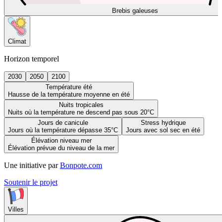
Brebis galeuses
Climat
Horizon temporel
2030
2050
2100
Température été
Hausse de la température moyenne en été
Nuits tropicales
Nuits où la température ne descend pas sous 20°C
Jours de canicule
Stress hydrique
Jours où la température dépasse 35°C
Jours avec sol sec en été
Élévation niveau mer
Élévation prévue du niveau de la mer
Une initiative par
Bonpote.com
Soutenir le projet
Villes