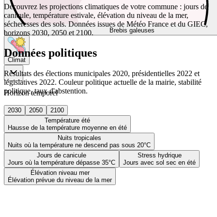
Découvrez les projections climatiques de votre commune : jours de
canicule, température estivale, élévation du niveau de la mer,
sécheresses des sols. Données issues de Météo France et du GIEC,
Brebis galeuses
horizons 2030, 2050 et 2100.
Données politiques
Climat
Résultats des élections municipales 2020, présidentielles 2022 et
législatives 2022. Couleur politique actuelle de la mairie, stabilité
politique, taux d'abstention.
Horizon temporel
2030
2050
2100
Température été
Hausse de la température moyenne en été
Nuits tropicales
Nuits où la température ne descend pas sous 20°C
Jours de canicule
Stress hydrique
Jours où la température dépasse 35°C
Jours avec sol sec en été
Élévation niveau mer
Élévation prévue du niveau de la mer