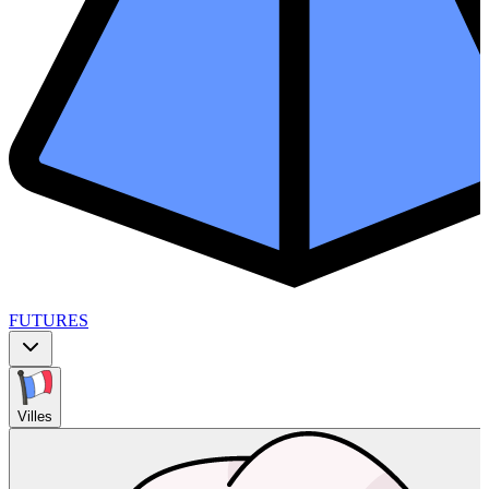
FUTURES
Villes