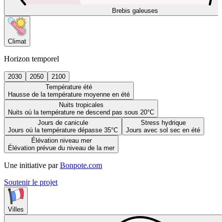
Brebis galeuses
Climat
Horizon temporel
2030
2050
2100
Température été
Hausse de la température moyenne en été
Nuits tropicales
Nuits où la température ne descend pas sous 20°C
Jours de canicule
Stress hydrique
Jours où la température dépasse 35°C
Jours avec sol sec en été
Élévation niveau mer
Élévation prévue du niveau de la mer
Une initiative par
Bonpote.com
Soutenir le projet
Villes