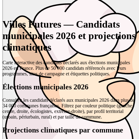
Villes Futures — Candidats
municipales 2026 et projections
climatiques
Carte interactive des candidats déclarés aux élections municipales
2026 en France. Plus de 50 000 candidats référencés avec leurs
programmes, sites de campagne et étiquettes politiques.
Élections municipales 2026
Consultez les candidats déclarés aux municipales 2026 dans plus de
34 000 communes françaises. Filtrez par couleur politique (gauche,
centre, droite, écologistes, extrême-droite), par profil territorial
(urbain, périurbain, rural) et par taille de commune.
Projections climatiques par commune