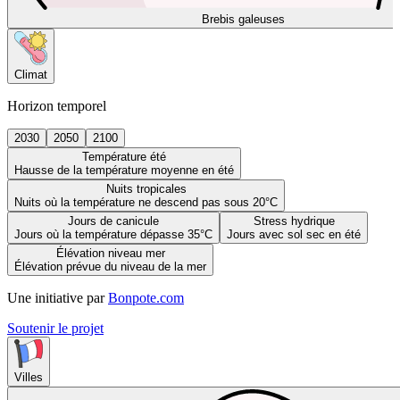
Brebis galeuses
Climat
Horizon temporel
2030
2050
2100
Température été
Hausse de la température moyenne en été
Nuits tropicales
Nuits où la température ne descend pas sous 20°C
Jours de canicule
Stress hydrique
Jours où la température dépasse 35°C
Jours avec sol sec en été
Élévation niveau mer
Élévation prévue du niveau de la mer
Une initiative par
Bonpote.com
Soutenir le projet
Villes