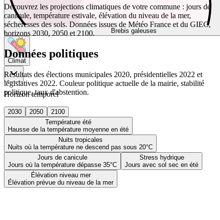
Découvrez les projections climatiques de votre commune : jours de
canicule, température estivale, élévation du niveau de la mer,
sécheresses des sols. Données issues de Météo France et du GIEC,
Brebis galeuses
horizons 2030, 2050 et 2100.
Données politiques
Climat
Résultats des élections municipales 2020, présidentielles 2022 et
législatives 2022. Couleur politique actuelle de la mairie, stabilité
politique, taux d'abstention.
Horizon temporel
2030
2050
2100
Température été
Hausse de la température moyenne en été
Nuits tropicales
Nuits où la température ne descend pas sous 20°C
Jours de canicule
Stress hydrique
Jours où la température dépasse 35°C
Jours avec sol sec en été
Élévation niveau mer
Élévation prévue du niveau de la mer