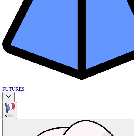
FUTURES
Villes