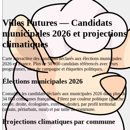
Villes Futures — Candidats
municipales 2026 et projections
climatiques
Carte interactive des candidats déclarés aux élections municipales
2026 en France. Plus de 50 000 candidats référencés avec leurs
programmes, sites de campagne et étiquettes politiques.
Élections municipales 2026
Consultez les candidats déclarés aux municipales 2026 dans plus de
34 000 communes françaises. Filtrez par couleur politique (gauche,
centre, droite, écologistes, extrême-droite), par profil territorial
(urbain, périurbain, rural) et par taille de commune.
Projections climatiques par commune