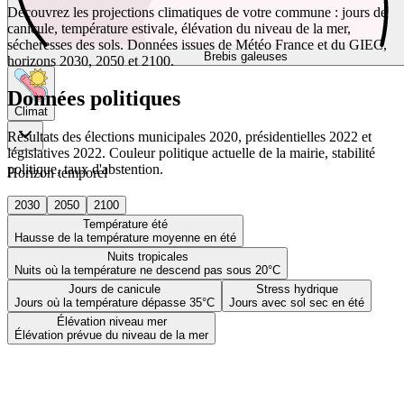
Découvrez les projections climatiques de votre commune : jours de
canicule, température estivale, élévation du niveau de la mer,
sécheresses des sols. Données issues de Météo France et du GIEC,
Brebis galeuses
horizons 2030, 2050 et 2100.
Données politiques
Climat
Résultats des élections municipales 2020, présidentielles 2022 et
législatives 2022. Couleur politique actuelle de la mairie, stabilité
politique, taux d'abstention.
Horizon temporel
2030
2050
2100
Température été
Hausse de la température moyenne en été
Nuits tropicales
Nuits où la température ne descend pas sous 20°C
Jours de canicule
Stress hydrique
Jours où la température dépasse 35°C
Jours avec sol sec en été
Élévation niveau mer
Élévation prévue du niveau de la mer