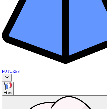
FUTURES
Villes