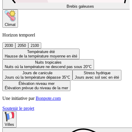
Brebis galeuses
Climat
Horizon temporel
2030
2050
2100
Température été
Hausse de la température moyenne en été
Nuits tropicales
Nuits où la température ne descend pas sous 20°C
Jours de canicule
Stress hydrique
Jours où la température dépasse 35°C
Jours avec sol sec en été
Élévation niveau mer
Élévation prévue du niveau de la mer
Une initiative par
Bonpote.com
Soutenir le projet
Villes