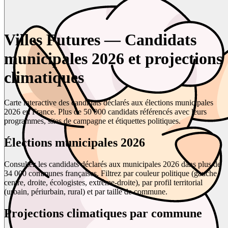
Villes Futures — Candidats
municipales 2026 et projections
climatiques
Carte interactive des candidats déclarés aux élections municipales
2026 en France. Plus de 50 000 candidats référencés avec leurs
programmes, sites de campagne et étiquettes politiques.
Élections municipales 2026
Consultez les candidats déclarés aux municipales 2026 dans plus de
34 000 communes françaises. Filtrez par couleur politique (gauche,
centre, droite, écologistes, extrême-droite), par profil territorial
(urbain, périurbain, rural) et par taille de commune.
Projections climatiques par commune