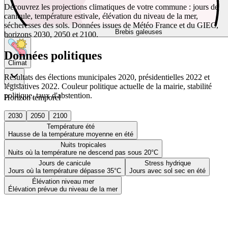
Découvrez les projections climatiques de votre commune : jours de
canicule, température estivale, élévation du niveau de la mer,
sécheresses des sols. Données issues de Météo France et du GIEC,
Brebis galeuses
horizons 2030, 2050 et 2100.
Données politiques
Climat
Résultats des élections municipales 2020, présidentielles 2022 et
législatives 2022. Couleur politique actuelle de la mairie, stabilité
politique, taux d'abstention.
Horizon temporel
2030
2050
2100
Température été
Hausse de la température moyenne en été
Nuits tropicales
Nuits où la température ne descend pas sous 20°C
Jours de canicule
Stress hydrique
Jours où la température dépasse 35°C
Jours avec sol sec en été
Élévation niveau mer
Élévation prévue du niveau de la mer