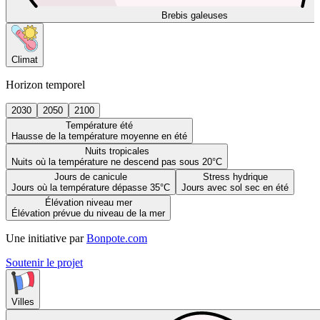
Brebis galeuses
Climat
Horizon temporel
2030
2050
2100
Température été
Hausse de la température moyenne en été
Nuits tropicales
Nuits où la température ne descend pas sous 20°C
Jours de canicule
Stress hydrique
Jours où la température dépasse 35°C
Jours avec sol sec en été
Élévation niveau mer
Élévation prévue du niveau de la mer
Une initiative par
Bonpote.com
Soutenir le projet
Villes