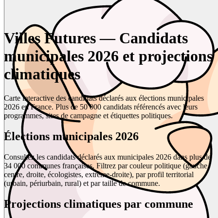
Villes Futures — Candidats
municipales 2026 et projections
climatiques
Carte interactive des candidats déclarés aux élections municipales
2026 en France. Plus de 50 000 candidats référencés avec leurs
programmes, sites de campagne et étiquettes politiques.
Élections municipales 2026
Consultez les candidats déclarés aux municipales 2026 dans plus de
34 000 communes françaises. Filtrez par couleur politique (gauche,
centre, droite, écologistes, extrême-droite), par profil territorial
(urbain, périurbain, rural) et par taille de commune.
Projections climatiques par commune