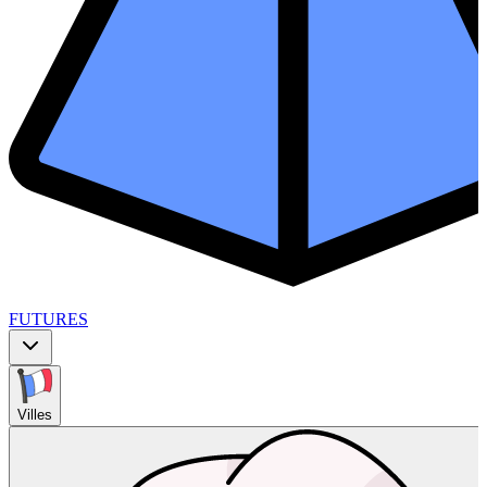
FUTURES
Villes