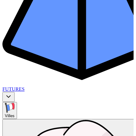
FUTURES
Villes