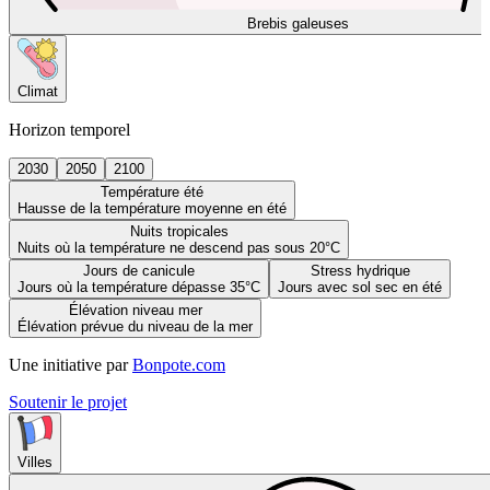
Brebis galeuses
Climat
Horizon temporel
2030
2050
2100
Température été
Hausse de la température moyenne en été
Nuits tropicales
Nuits où la température ne descend pas sous 20°C
Jours de canicule
Stress hydrique
Jours où la température dépasse 35°C
Jours avec sol sec en été
Élévation niveau mer
Élévation prévue du niveau de la mer
Une initiative par
Bonpote.com
Soutenir le projet
Villes