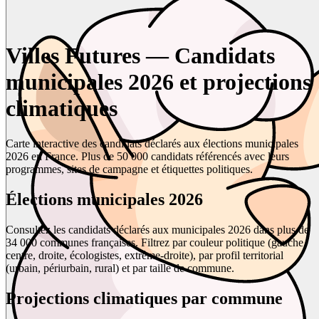
Villes Futures — Candidats
municipales 2026 et projections
climatiques
Carte interactive des candidats déclarés aux élections municipales
2026 en France. Plus de 50 000 candidats référencés avec leurs
programmes, sites de campagne et étiquettes politiques.
Élections municipales 2026
Consultez les candidats déclarés aux municipales 2026 dans plus de
34 000 communes françaises. Filtrez par couleur politique (gauche,
centre, droite, écologistes, extrême-droite), par profil territorial
(urbain, périurbain, rural) et par taille de commune.
Projections climatiques par commune