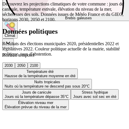
Découvrez les projections climatiques de votre commune : jours de
canicule, température estivale, élévation du niveau de la mer,
sécheresses des sols. Données issues de Météo France et du GIEC,
Brebis galeuses
horizons 2030, 2050 et 2100.
Données politiques
Climat
Résultats des élections municipales 2020, présidentielles 2022 et
législatives 2022. Couleur politique actuelle de la mairie, stabilité
politique, taux d'abstention.
Horizon temporel
2030
2050
2100
Température été
Hausse de la température moyenne en été
Nuits tropicales
Nuits où la température ne descend pas sous 20°C
Jours de canicule
Stress hydrique
Jours où la température dépasse 35°C
Jours avec sol sec en été
Élévation niveau mer
Élévation prévue du niveau de la mer