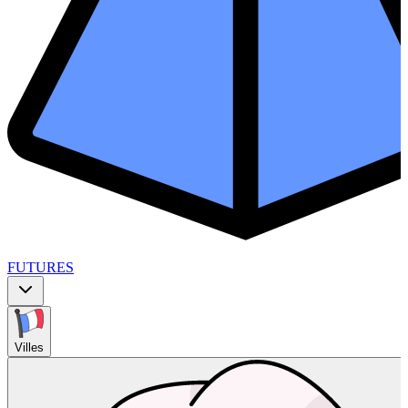
FUTURES
Villes