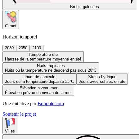
Brebis galeuses
Climat
Horizon temporel
2030
2050
2100
Température été
Hausse de la température moyenne en été
Nuits tropicales
Nuits où la température ne descend pas sous 20°C
Jours de canicule
Stress hydrique
Jours où la température dépasse 35°C
Jours avec sol sec en été
Élévation niveau mer
Élévation prévue du niveau de la mer
Une initiative par
Bonpote.com
Soutenir le projet
Villes