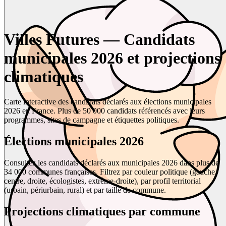
Villes Futures — Candidats
municipales 2026 et projections
climatiques
Carte interactive des candidats déclarés aux élections municipales
2026 en France. Plus de 50 000 candidats référencés avec leurs
programmes, sites de campagne et étiquettes politiques.
Élections municipales 2026
Consultez les candidats déclarés aux municipales 2026 dans plus de
34 000 communes françaises. Filtrez par couleur politique (gauche,
centre, droite, écologistes, extrême-droite), par profil territorial
(urbain, périurbain, rural) et par taille de commune.
Projections climatiques par commune