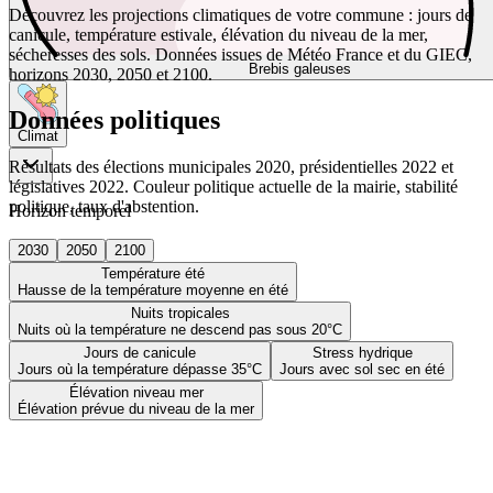
Découvrez les projections climatiques de votre commune : jours de
canicule, température estivale, élévation du niveau de la mer,
sécheresses des sols. Données issues de Météo France et du GIEC,
Brebis galeuses
horizons 2030, 2050 et 2100.
Données politiques
Climat
Résultats des élections municipales 2020, présidentielles 2022 et
législatives 2022. Couleur politique actuelle de la mairie, stabilité
politique, taux d'abstention.
Horizon temporel
2030
2050
2100
Température été
Hausse de la température moyenne en été
Nuits tropicales
Nuits où la température ne descend pas sous 20°C
Jours de canicule
Stress hydrique
Jours où la température dépasse 35°C
Jours avec sol sec en été
Élévation niveau mer
Élévation prévue du niveau de la mer