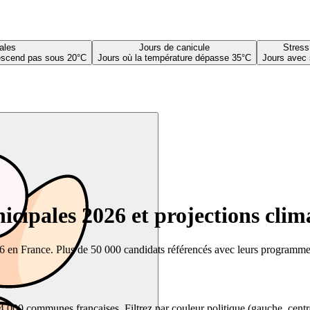
ales
Jours de canicule
Stress
descend pas sous 20°C
Jours où la température dépasse 35°C
Jours avec 
cipales 2026 et projections clim
26 en France. Plus de 50 000 candidats référencés avec leurs programmes,
00 communes françaises. Filtrez par couleur politique (gauche, centre, dr