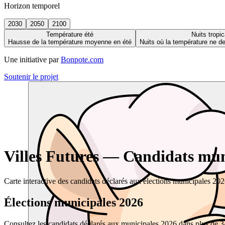
Horizon temporel
2030
2050
2100
Température été
Nuits tropic
Hausse de la température moyenne en été
Nuits où la température ne 
Une initiative par
Bonpote.com
Soutenir le projet
Villes Futures — Candidats muni
Carte interactive des candidats déclarés aux élections municipales 20
Élections municipales 2026
Consultez les candidats déclarés aux municipales 2026 dans plus de 34 0