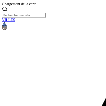
Chargement de la carte...
VILLES