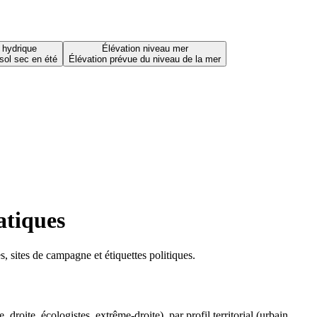
 hydrique
Élévation niveau mer
sol sec en été
Élévation prévue du niveau de la mer
atiques
 sites de campagne et étiquettes politiques.
oite, écologistes, extrême-droite), par profil territorial (urbain,