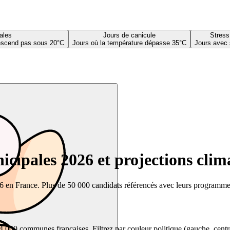
ales
Jours de canicule
Stress
descend pas sous 20°C
Jours où la température dépasse 35°C
Jours avec 
cipales 2026 et projections clim
26 en France. Plus de 50 000 candidats référencés avec leurs programmes,
00 communes françaises. Filtrez par couleur politique (gauche, centre, dr