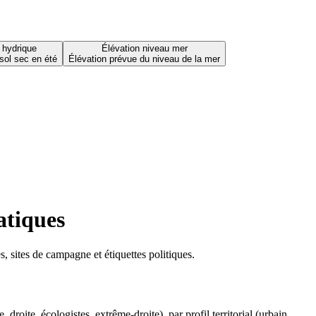
 hydrique
Élévation niveau mer
sol sec en été
Élévation prévue du niveau de la mer
atiques
 sites de campagne et étiquettes politiques.
oite, écologistes, extrême-droite), par profil territorial (urbain,