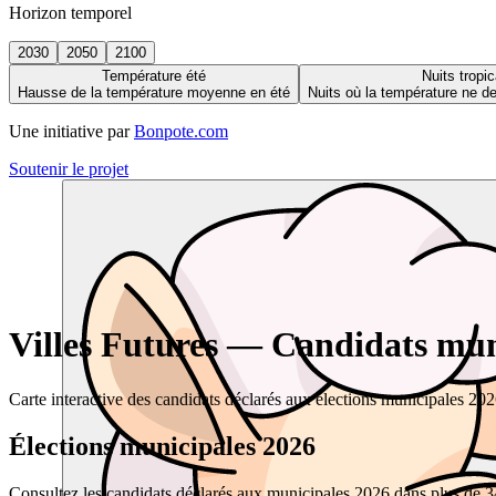
Horizon temporel
2030
2050
2100
Température été
Nuits tropic
Hausse de la température moyenne en été
Nuits où la température ne 
Une initiative par
Bonpote.com
Soutenir le projet
Villes Futures — Candidats muni
Carte interactive des candidats déclarés aux élections municipales 20
Élections municipales 2026
Consultez les candidats déclarés aux municipales 2026 dans plus de 34 0