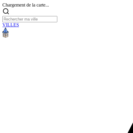
Chargement de la carte...
VILLES