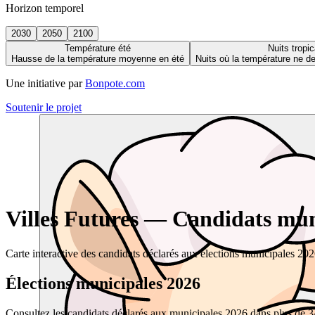
Horizon temporel
2030
2050
2100
Température été
Nuits tropic
Hausse de la température moyenne en été
Nuits où la température ne 
Une initiative par
Bonpote.com
Soutenir le projet
Villes Futures — Candidats muni
Carte interactive des candidats déclarés aux élections municipales 20
Élections municipales 2026
Consultez les candidats déclarés aux municipales 2026 dans plus de 34 0