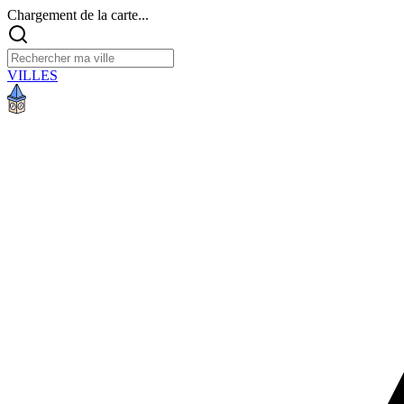
Chargement de la carte...
VILLES