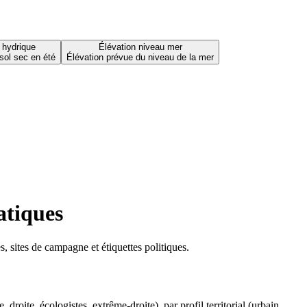
 hydrique
Élévation niveau mer
sol sec en été
Élévation prévue du niveau de la mer
atiques
 sites de campagne et étiquettes politiques.
oite, écologistes, extrême-droite), par profil territorial (urbain,