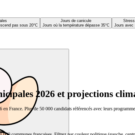
ales
Jours de canicule
Stress
descend pas sous 20°C
Jours où la température dépasse 35°C
Jours avec 
cipales 2026 et projections clim
26 en France. Plus de 50 000 candidats référencés avec leurs programmes,
00 communes françaises. Filtrez par couleur politique (gauche, centre, dr