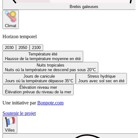
Brebis galeuses
Climat
Horizon temporel
2030
2050
2100
Température été
Hausse de la température moyenne en été
Nuits tropicales
Nuits où la température ne descend pas sous 20°C
Jours de canicule
Stress hydrique
Jours où la température dépasse 35°C
Jours avec sol sec en été
Élévation niveau mer
Élévation prévue du niveau de la mer
Une initiative par
Bonpote.com
Soutenir le projet
Villes