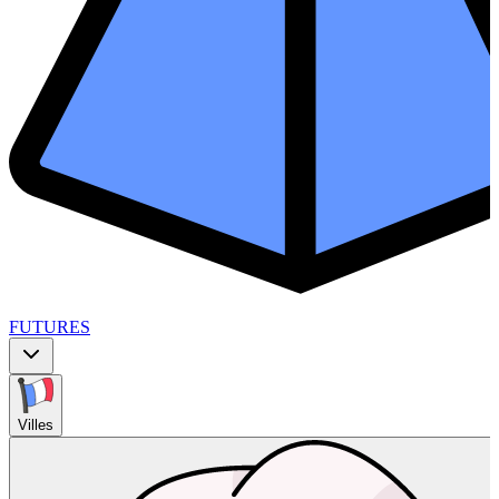
FUTURES
Villes