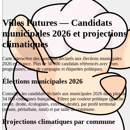
Villes Futures — Candidats
municipales 2026 et projections
climatiques
Carte interactive des candidats déclarés aux élections municipales
2026 en France. Plus de 50 000 candidats référencés avec leurs
programmes, sites de campagne et étiquettes politiques.
Élections municipales 2026
Consultez les candidats déclarés aux municipales 2026 dans plus de
34 000 communes françaises. Filtrez par couleur politique (gauche,
centre, droite, écologistes, extrême-droite), par profil territorial
(urbain, périurbain, rural) et par taille de commune.
Projections climatiques par commune