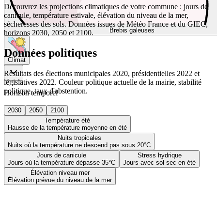
Découvrez les projections climatiques de votre commune : jours de
canicule, température estivale, élévation du niveau de la mer,
sécheresses des sols. Données issues de Météo France et du GIEC,
Brebis galeuses
horizons 2030, 2050 et 2100.
Données politiques
Climat
Résultats des élections municipales 2020, présidentielles 2022 et
législatives 2022. Couleur politique actuelle de la mairie, stabilité
politique, taux d'abstention.
Horizon temporel
2030
2050
2100
Température été
Hausse de la température moyenne en été
Nuits tropicales
Nuits où la température ne descend pas sous 20°C
Jours de canicule
Stress hydrique
Jours où la température dépasse 35°C
Jours avec sol sec en été
Élévation niveau mer
Élévation prévue du niveau de la mer