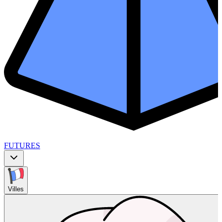
FUTURES
Villes