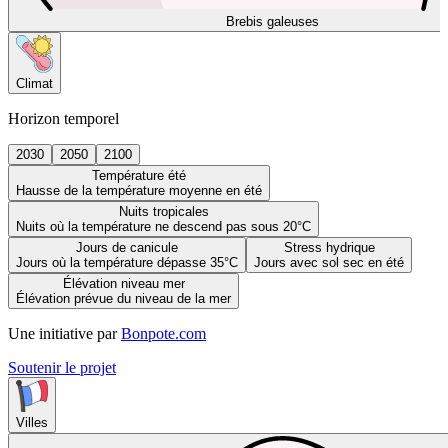
Brebis galeuses
Climat
Horizon temporel
2030
2050
2100
Température été
Hausse de la température moyenne en été
Nuits tropicales
Nuits où la température ne descend pas sous 20°C
Jours de canicule
Stress hydrique
Jours où la température dépasse 35°C
Jours avec sol sec en été
Élévation niveau mer
Élévation prévue du niveau de la mer
Une initiative par
Bonpote.com
Soutenir le projet
Villes