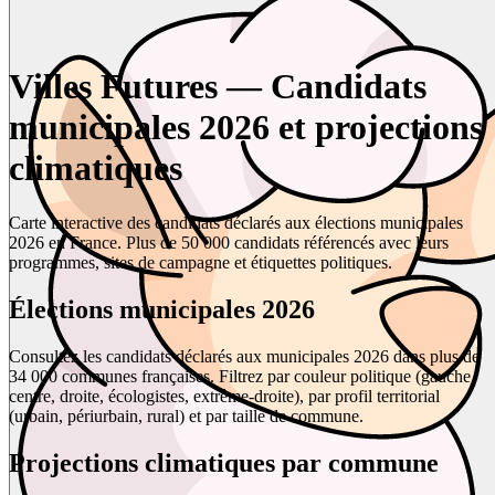
Villes Futures — Candidats
municipales 2026 et projections
climatiques
Carte interactive des candidats déclarés aux élections municipales
2026 en France. Plus de 50 000 candidats référencés avec leurs
programmes, sites de campagne et étiquettes politiques.
Élections municipales 2026
Consultez les candidats déclarés aux municipales 2026 dans plus de
34 000 communes françaises. Filtrez par couleur politique (gauche,
centre, droite, écologistes, extrême-droite), par profil territorial
(urbain, périurbain, rural) et par taille de commune.
Projections climatiques par commune