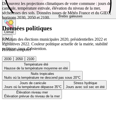
Découvrez les projections climatiques de votre commune : jours de
canicule, température estivale, élévation du niveau de la mer,
sécheresses des sols. Données issues de Météo France et du GIEC,
Brebis galeuses
horizons 2030, 2050 et 2100.
Données politiques
Climat
Résultats des élections municipales 2020, présidentielles 2022 et
législatives 2022. Couleur politique actuelle de la mairie, stabilité
politique, taux d'abstention.
Horizon temporel
2030
2050
2100
Température été
Hausse de la température moyenne en été
Nuits tropicales
Nuits où la température ne descend pas sous 20°C
Jours de canicule
Stress hydrique
Jours où la température dépasse 35°C
Jours avec sol sec en été
Élévation niveau mer
Élévation prévue du niveau de la mer