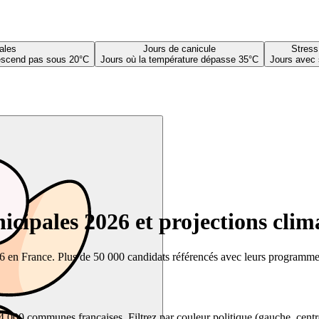
ales
Jours de canicule
Stress
descend pas sous 20°C
Jours où la température dépasse 35°C
Jours avec 
cipales 2026 et projections clim
26 en France. Plus de 50 000 candidats référencés avec leurs programmes,
00 communes françaises. Filtrez par couleur politique (gauche, centre, dr