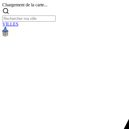
Chargement de la carte...
VILLES