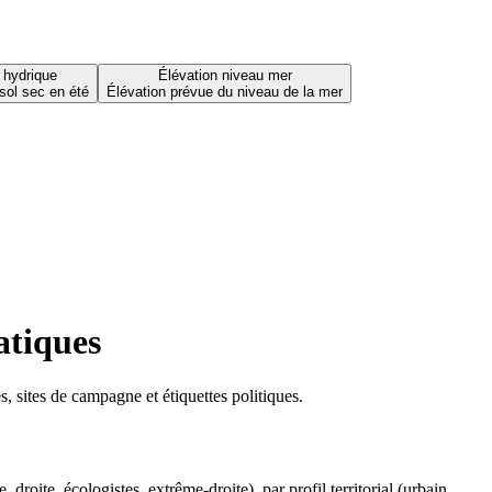
 hydrique
Élévation niveau mer
sol sec en été
Élévation prévue du niveau de la mer
atiques
 sites de campagne et étiquettes politiques.
oite, écologistes, extrême-droite), par profil territorial (urbain,