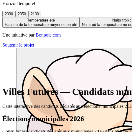
Horizon temporel
2030
2050
2100
Température été
Nuits tropic
Hausse de la température moyenne en été
Nuits où la température ne 
Une initiative par
Bonpote.com
Soutenir le projet
Villes Futures — Candidats muni
Carte interactive des candidats déclarés aux élections municipales 20
Élections municipales 2026
Consultez les candidats déclarés aux municipales 2026 dans plus de 34 0