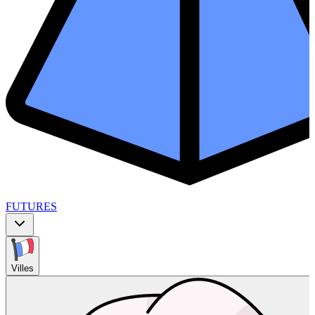
FUTURES
Villes