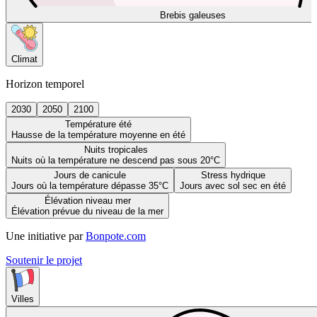
Brebis galeuses
Climat
Horizon temporel
2030
2050
2100
Température été
Hausse de la température moyenne en été
Nuits tropicales
Nuits où la température ne descend pas sous 20°C
Jours de canicule
Stress hydrique
Jours où la température dépasse 35°C
Jours avec sol sec en été
Élévation niveau mer
Élévation prévue du niveau de la mer
Une initiative par
Bonpote.com
Soutenir le projet
Villes