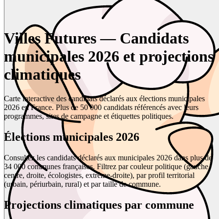
Villes Futures — Candidats
municipales 2026 et projections
climatiques
Carte interactive des candidats déclarés aux élections municipales
2026 en France. Plus de 50 000 candidats référencés avec leurs
programmes, sites de campagne et étiquettes politiques.
Élections municipales 2026
Consultez les candidats déclarés aux municipales 2026 dans plus de
34 000 communes françaises. Filtrez par couleur politique (gauche,
centre, droite, écologistes, extrême-droite), par profil territorial
(urbain, périurbain, rural) et par taille de commune.
Projections climatiques par commune