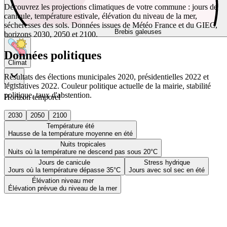
Découvrez les projections climatiques de votre commune : jours de
canicule, température estivale, élévation du niveau de la mer,
sécheresses des sols. Données issues de Météo France et du GIEC,
Brebis galeuses
horizons 2030, 2050 et 2100.
Données politiques
Climat
Résultats des élections municipales 2020, présidentielles 2022 et
législatives 2022. Couleur politique actuelle de la mairie, stabilité
politique, taux d'abstention.
Horizon temporel
2030
2050
2100
Température été
Hausse de la température moyenne en été
Nuits tropicales
Nuits où la température ne descend pas sous 20°C
Jours de canicule
Stress hydrique
Jours où la température dépasse 35°C
Jours avec sol sec en été
Élévation niveau mer
Élévation prévue du niveau de la mer