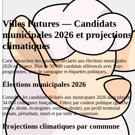
Villes Futures — Candidats
municipales 2026 et projections
climatiques
Carte interactive des candidats déclarés aux élections municipales
2026 en France. Plus de 50 000 candidats référencés avec leurs
programmes, sites de campagne et étiquettes politiques.
Élections municipales 2026
Consultez les candidats déclarés aux municipales 2026 dans plus de
34 000 communes françaises. Filtrez par couleur politique (gauche,
centre, droite, écologistes, extrême-droite), par profil territorial
(urbain, périurbain, rural) et par taille de commune.
Projections climatiques par commune