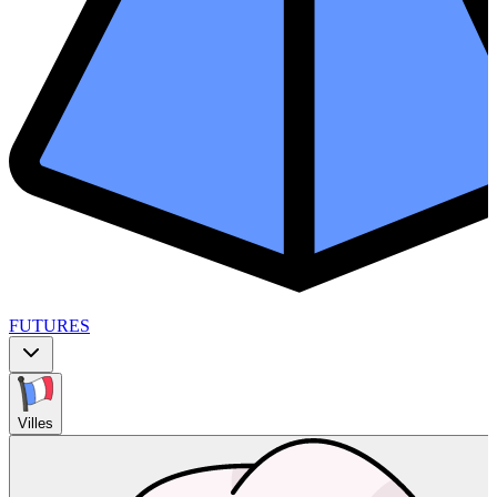
FUTURES
Villes