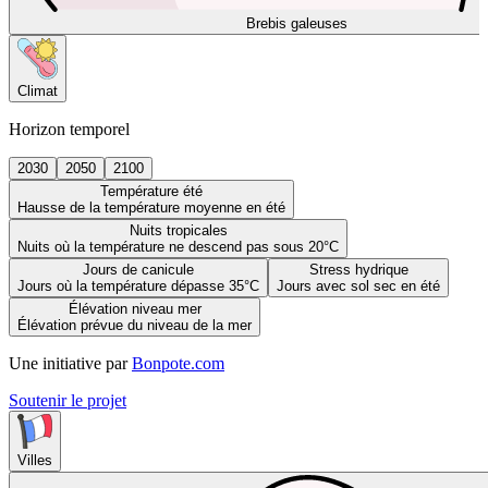
Brebis galeuses
Climat
Horizon temporel
2030
2050
2100
Température été
Hausse de la température moyenne en été
Nuits tropicales
Nuits où la température ne descend pas sous 20°C
Jours de canicule
Stress hydrique
Jours où la température dépasse 35°C
Jours avec sol sec en été
Élévation niveau mer
Élévation prévue du niveau de la mer
Une initiative par
Bonpote.com
Soutenir le projet
Villes