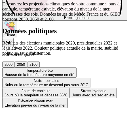
Découvrez les projections climatiques de votre commune : jours de
canicule, température estivale, élévation du niveau de la mer,
sécheresses des sols. Données issues de Météo France et du GIEC,
Brebis galeuses
horizons 2030, 2050 et 2100.
Données politiques
Climat
Résultats des élections municipales 2020, présidentielles 2022 et
législatives 2022. Couleur politique actuelle de la mairie, stabilité
politique, taux d'abstention.
Horizon temporel
2030
2050
2100
Température été
Hausse de la température moyenne en été
Nuits tropicales
Nuits où la température ne descend pas sous 20°C
Jours de canicule
Stress hydrique
Jours où la température dépasse 35°C
Jours avec sol sec en été
Élévation niveau mer
Élévation prévue du niveau de la mer