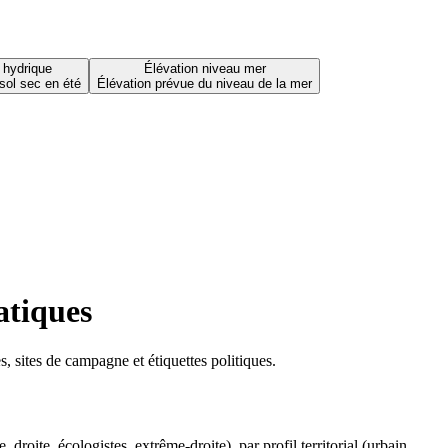
 hydrique
Élévation niveau mer
sol sec en été
Élévation prévue du niveau de la mer
atiques
 sites de campagne et étiquettes politiques.
oite, écologistes, extrême-droite), par profil territorial (urbain,