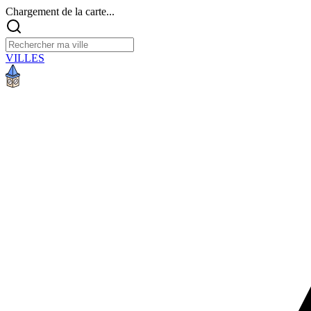
Chargement de la carte...
VILLES