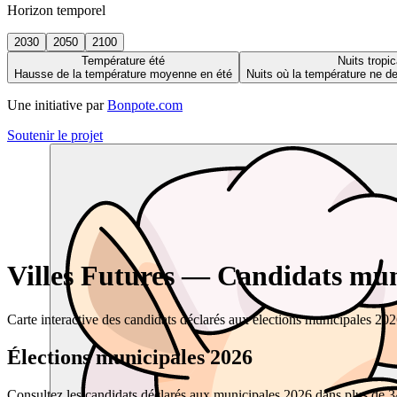
Horizon temporel
2030
2050
2100
Température été
Nuits tropic
Hausse de la température moyenne en été
Nuits où la température ne 
Une initiative par
Bonpote.com
Soutenir le projet
Villes Futures — Candidats muni
Carte interactive des candidats déclarés aux élections municipales 20
Élections municipales 2026
Consultez les candidats déclarés aux municipales 2026 dans plus de 34 0