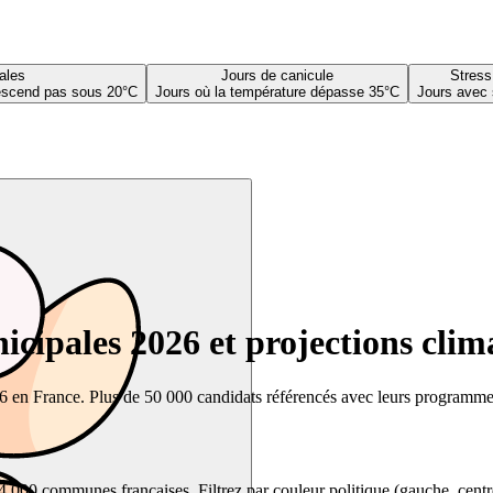
ales
Jours de canicule
Stress
descend pas sous 20°C
Jours où la température dépasse 35°C
Jours avec 
cipales 2026 et projections clim
26 en France. Plus de 50 000 candidats référencés avec leurs programmes,
00 communes françaises. Filtrez par couleur politique (gauche, centre, dr