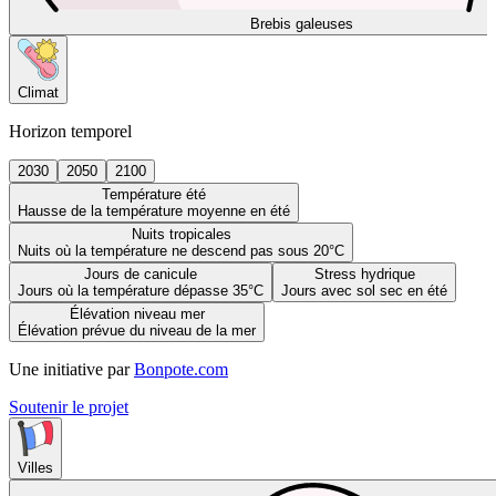
Brebis galeuses
Climat
Horizon temporel
2030
2050
2100
Température été
Hausse de la température moyenne en été
Nuits tropicales
Nuits où la température ne descend pas sous 20°C
Jours de canicule
Stress hydrique
Jours où la température dépasse 35°C
Jours avec sol sec en été
Élévation niveau mer
Élévation prévue du niveau de la mer
Une initiative par
Bonpote.com
Soutenir le projet
Villes