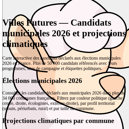
Villes Futures — Candidats
municipales 2026 et projections
climatiques
Carte interactive des candidats déclarés aux élections municipales
2026 en France. Plus de 50 000 candidats référencés avec leurs
programmes, sites de campagne et étiquettes politiques.
Élections municipales 2026
Consultez les candidats déclarés aux municipales 2026 dans plus de
34 000 communes françaises. Filtrez par couleur politique (gauche,
centre, droite, écologistes, extrême-droite), par profil territorial
(urbain, périurbain, rural) et par taille de commune.
Projections climatiques par commune