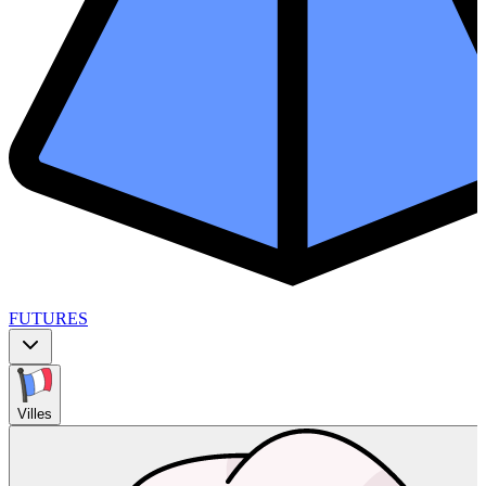
FUTURES
Villes