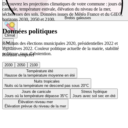
Découvrez les projections climatiques de votre commune : jours de
canicule, température estivale, élévation du niveau de la mer,
sécheresses des sols. Données issues de Météo France et du GIEC,
Brebis galeuses
horizons 2030, 2050 et 2100.
Données politiques
Climat
Résultats des élections municipales 2020, présidentielles 2022 et
législatives 2022. Couleur politique actuelle de la mairie, stabilité
politique, taux d'abstention.
Horizon temporel
2030
2050
2100
Température été
Hausse de la température moyenne en été
Nuits tropicales
Nuits où la température ne descend pas sous 20°C
Jours de canicule
Stress hydrique
Jours où la température dépasse 35°C
Jours avec sol sec en été
Élévation niveau mer
Élévation prévue du niveau de la mer