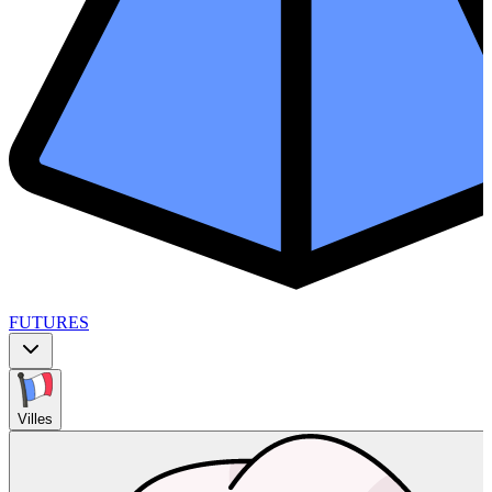
FUTURES
Villes