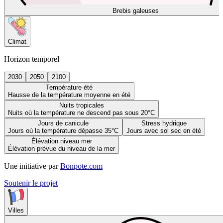
Brebis galeuses
Climat
Horizon temporel
2030
2050
2100
Température été
Hausse de la température moyenne en été
Nuits tropicales
Nuits où la température ne descend pas sous 20°C
Jours de canicule
Stress hydrique
Jours où la température dépasse 35°C
Jours avec sol sec en été
Élévation niveau mer
Élévation prévue du niveau de la mer
Une initiative par
Bonpote.com
Soutenir le projet
Villes