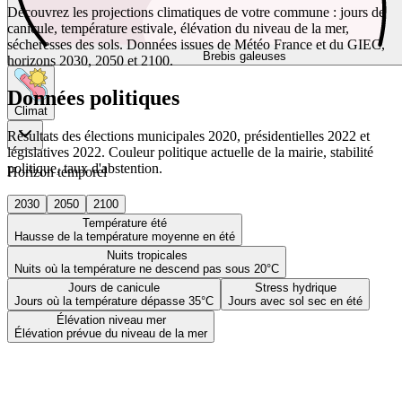
Découvrez les projections climatiques de votre commune : jours de
canicule, température estivale, élévation du niveau de la mer,
sécheresses des sols. Données issues de Météo France et du GIEC,
Brebis galeuses
horizons 2030, 2050 et 2100.
Données politiques
Climat
Résultats des élections municipales 2020, présidentielles 2022 et
législatives 2022. Couleur politique actuelle de la mairie, stabilité
politique, taux d'abstention.
Horizon temporel
2030
2050
2100
Température été
Hausse de la température moyenne en été
Nuits tropicales
Nuits où la température ne descend pas sous 20°C
Jours de canicule
Stress hydrique
Jours où la température dépasse 35°C
Jours avec sol sec en été
Élévation niveau mer
Élévation prévue du niveau de la mer