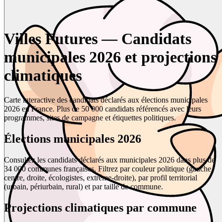
Villes Futures — Candidats
municipales 2026 et projections
climatiques
Carte interactive des candidats déclarés aux élections municipales
2026 en France. Plus de 50 000 candidats référencés avec leurs
programmes, sites de campagne et étiquettes politiques.
Élections municipales 2026
Consultez les candidats déclarés aux municipales 2026 dans plus de
34 000 communes françaises. Filtrez par couleur politique (gauche,
centre, droite, écologistes, extrême-droite), par profil territorial
(urbain, périurbain, rural) et par taille de commune.
Projections climatiques par commune