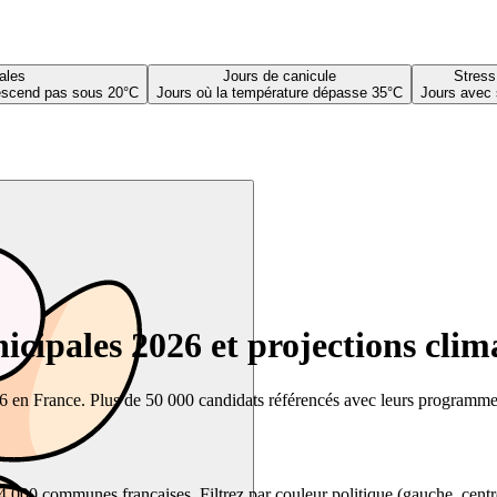
ales
Jours de canicule
Stress
descend pas sous 20°C
Jours où la température dépasse 35°C
Jours avec 
cipales 2026 et projections clim
26 en France. Plus de 50 000 candidats référencés avec leurs programmes,
00 communes françaises. Filtrez par couleur politique (gauche, centre, dr