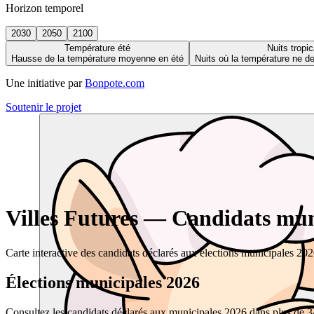
Horizon temporel
2030
2050
2100
Température été
Nuits tropic
Hausse de la température moyenne en été
Nuits où la température ne 
Une initiative par
Bonpote.com
Soutenir le projet
Villes Futures — Candidats muni
Carte interactive des candidats déclarés aux élections municipales 20
Élections municipales 2026
Consultez les candidats déclarés aux municipales 2026 dans plus de 34 0