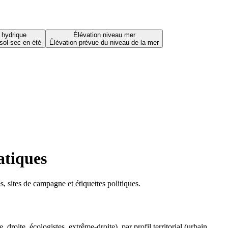
 hydrique
Élévation niveau mer
sol sec en été
Élévation prévue du niveau de la mer
atiques
 sites de campagne et étiquettes politiques.
oite, écologistes, extrême-droite), par profil territorial (urbain,