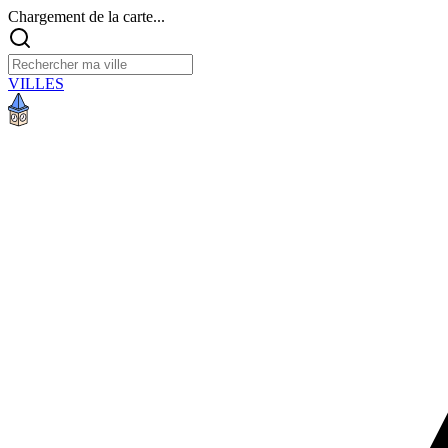
Chargement de la carte...
VILLES