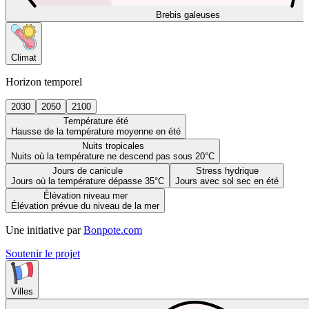
Brebis galeuses
Climat
Horizon temporel
2030
2050
2100
Température été
Hausse de la température moyenne en été
Nuits tropicales
Nuits où la température ne descend pas sous 20°C
Jours de canicule
Stress hydrique
Jours où la température dépasse 35°C
Jours avec sol sec en été
Élévation niveau mer
Élévation prévue du niveau de la mer
Une initiative par
Bonpote.com
Soutenir le projet
Villes