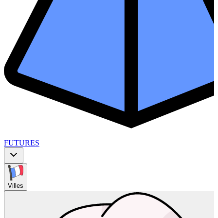
FUTURES
Villes