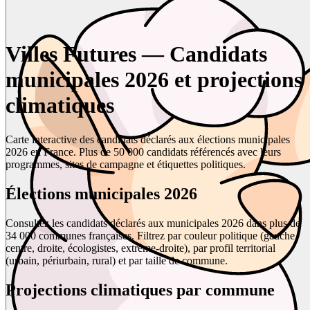
Villes Futures — Candidats
municipales 2026 et projections
climatiques
Carte interactive des candidats déclarés aux élections municipales
2026 en France. Plus de 50 000 candidats référencés avec leurs
programmes, sites de campagne et étiquettes politiques.
Élections municipales 2026
Consultez les candidats déclarés aux municipales 2026 dans plus de
34 000 communes françaises. Filtrez par couleur politique (gauche,
centre, droite, écologistes, extrême-droite), par profil territorial
(urbain, périurbain, rural) et par taille de commune.
Projections climatiques par commune