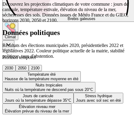
Découvrez les projections climatiques de votre commune : jours de
canicule, température estivale, élévation du niveau de la mer,
sécheresses des sols. Données issues de Météo France et du GIEC,
Brebis galeuses
horizons 2030, 2050 et 2100.
Données politiques
Climat
Résultats des élections municipales 2020, présidentielles 2022 et
législatives 2022. Couleur politique actuelle de la mairie, stabilité
politique, taux d'abstention.
Horizon temporel
2030
2050
2100
Température été
Hausse de la température moyenne en été
Nuits tropicales
Nuits où la température ne descend pas sous 20°C
Jours de canicule
Stress hydrique
Jours où la température dépasse 35°C
Jours avec sol sec en été
Élévation niveau mer
Élévation prévue du niveau de la mer