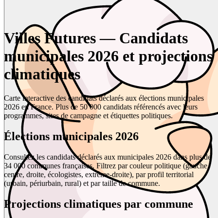
Villes Futures — Candidats
municipales 2026 et projections
climatiques
Carte interactive des candidats déclarés aux élections municipales
2026 en France. Plus de 50 000 candidats référencés avec leurs
programmes, sites de campagne et étiquettes politiques.
Élections municipales 2026
Consultez les candidats déclarés aux municipales 2026 dans plus de
34 000 communes françaises. Filtrez par couleur politique (gauche,
centre, droite, écologistes, extrême-droite), par profil territorial
(urbain, périurbain, rural) et par taille de commune.
Projections climatiques par commune