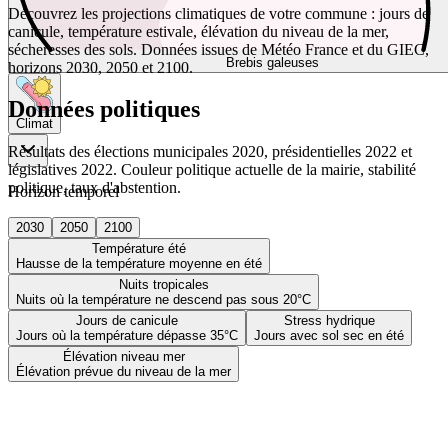
Découvrez les projections climatiques de votre commune : jours de
canicule, température estivale, élévation du niveau de la mer,
sécheresses des sols. Données issues de Météo France et du GIEC,
Brebis galeuses
horizons 2030, 2050 et 2100.
Données politiques
Climat
Résultats des élections municipales 2020, présidentielles 2022 et
législatives 2022. Couleur politique actuelle de la mairie, stabilité
politique, taux d'abstention.
Horizon temporel
2030
2050
2100
Température été
Hausse de la température moyenne en été
Nuits tropicales
Nuits où la température ne descend pas sous 20°C
Jours de canicule
Stress hydrique
Jours où la température dépasse 35°C
Jours avec sol sec en été
Élévation niveau mer
Élévation prévue du niveau de la mer