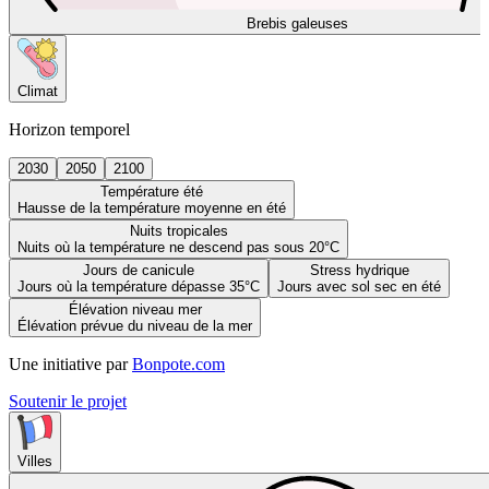
Brebis galeuses
Climat
Horizon temporel
2030
2050
2100
Température été
Hausse de la température moyenne en été
Nuits tropicales
Nuits où la température ne descend pas sous 20°C
Jours de canicule
Stress hydrique
Jours où la température dépasse 35°C
Jours avec sol sec en été
Élévation niveau mer
Élévation prévue du niveau de la mer
Une initiative par
Bonpote.com
Soutenir le projet
Villes