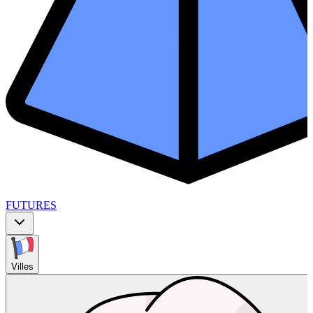
FUTURES
Villes