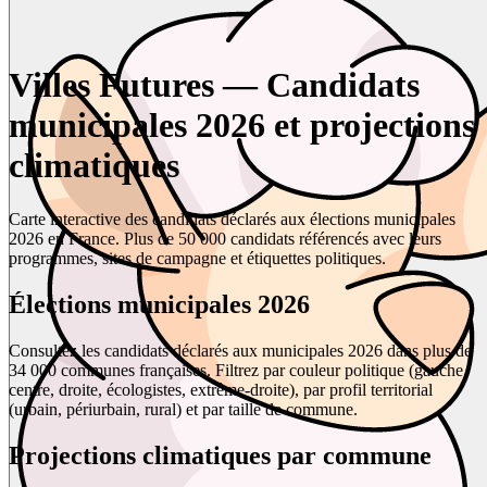
Villes Futures — Candidats
municipales 2026 et projections
climatiques
Carte interactive des candidats déclarés aux élections municipales
2026 en France. Plus de 50 000 candidats référencés avec leurs
programmes, sites de campagne et étiquettes politiques.
Élections municipales 2026
Consultez les candidats déclarés aux municipales 2026 dans plus de
34 000 communes françaises. Filtrez par couleur politique (gauche,
centre, droite, écologistes, extrême-droite), par profil territorial
(urbain, périurbain, rural) et par taille de commune.
Projections climatiques par commune