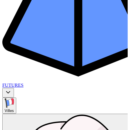
FUTURES
Villes