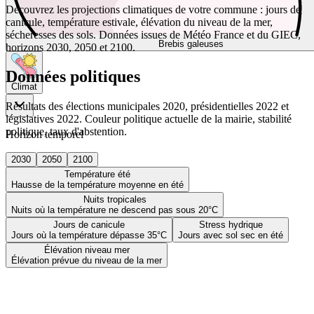
Découvrez les projections climatiques de votre commune : jours de
canicule, température estivale, élévation du niveau de la mer,
sécheresses des sols. Données issues de Météo France et du GIEC,
Brebis galeuses
horizons 2030, 2050 et 2100.
Données politiques
Climat
Résultats des élections municipales 2020, présidentielles 2022 et
législatives 2022. Couleur politique actuelle de la mairie, stabilité
politique, taux d'abstention.
Horizon temporel
2030
2050
2100
Température été
Hausse de la température moyenne en été
Nuits tropicales
Nuits où la température ne descend pas sous 20°C
Jours de canicule
Stress hydrique
Jours où la température dépasse 35°C
Jours avec sol sec en été
Élévation niveau mer
Élévation prévue du niveau de la mer