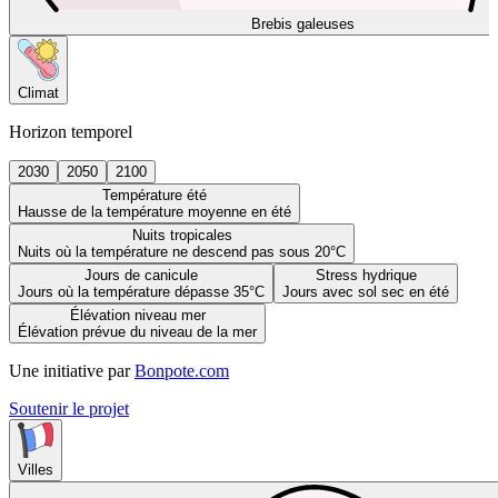
Brebis galeuses
Climat
Horizon temporel
2030
2050
2100
Température été
Hausse de la température moyenne en été
Nuits tropicales
Nuits où la température ne descend pas sous 20°C
Jours de canicule
Stress hydrique
Jours où la température dépasse 35°C
Jours avec sol sec en été
Élévation niveau mer
Élévation prévue du niveau de la mer
Une initiative par
Bonpote.com
Soutenir le projet
Villes