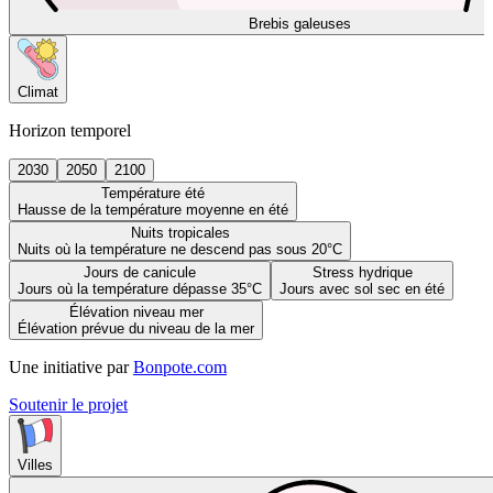
Brebis galeuses
Climat
Horizon temporel
2030
2050
2100
Température été
Hausse de la température moyenne en été
Nuits tropicales
Nuits où la température ne descend pas sous 20°C
Jours de canicule
Stress hydrique
Jours où la température dépasse 35°C
Jours avec sol sec en été
Élévation niveau mer
Élévation prévue du niveau de la mer
Une initiative par
Bonpote.com
Soutenir le projet
Villes