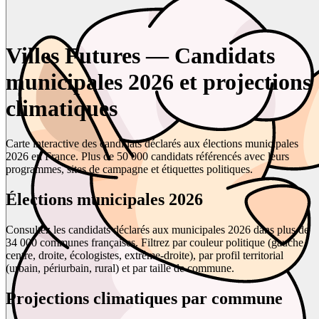
Villes Futures — Candidats
municipales 2026 et projections
climatiques
Carte interactive des candidats déclarés aux élections municipales
2026 en France. Plus de 50 000 candidats référencés avec leurs
programmes, sites de campagne et étiquettes politiques.
Élections municipales 2026
Consultez les candidats déclarés aux municipales 2026 dans plus de
34 000 communes françaises. Filtrez par couleur politique (gauche,
centre, droite, écologistes, extrême-droite), par profil territorial
(urbain, périurbain, rural) et par taille de commune.
Projections climatiques par commune