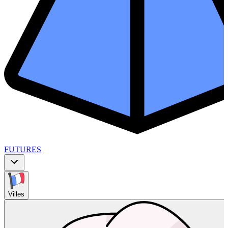
FUTURES
Villes