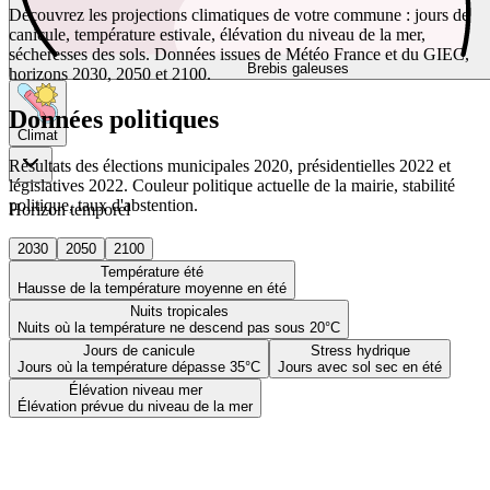
Découvrez les projections climatiques de votre commune : jours de
canicule, température estivale, élévation du niveau de la mer,
sécheresses des sols. Données issues de Météo France et du GIEC,
Brebis galeuses
horizons 2030, 2050 et 2100.
Données politiques
Climat
Résultats des élections municipales 2020, présidentielles 2022 et
législatives 2022. Couleur politique actuelle de la mairie, stabilité
politique, taux d'abstention.
Horizon temporel
2030
2050
2100
Température été
Hausse de la température moyenne en été
Nuits tropicales
Nuits où la température ne descend pas sous 20°C
Jours de canicule
Stress hydrique
Jours où la température dépasse 35°C
Jours avec sol sec en été
Élévation niveau mer
Élévation prévue du niveau de la mer