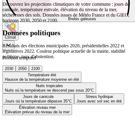
Découvrez les projections climatiques de votre commune : jours de
canicule, température estivale, élévation du niveau de la mer,
sécheresses des sols. Données issues de Météo France et du GIEC,
Brebis galeuses
horizons 2030, 2050 et 2100.
Données politiques
Climat
Résultats des élections municipales 2020, présidentielles 2022 et
législatives 2022. Couleur politique actuelle de la mairie, stabilité
politique, taux d'abstention.
Horizon temporel
2030
2050
2100
Température été
Hausse de la température moyenne en été
Nuits tropicales
Nuits où la température ne descend pas sous 20°C
Jours de canicule
Stress hydrique
Jours où la température dépasse 35°C
Jours avec sol sec en été
Élévation niveau mer
Élévation prévue du niveau de la mer