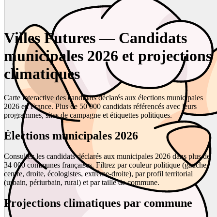
Villes Futures — Candidats
municipales 2026 et projections
climatiques
Carte interactive des candidats déclarés aux élections municipales
2026 en France. Plus de 50 000 candidats référencés avec leurs
programmes, sites de campagne et étiquettes politiques.
Élections municipales 2026
Consultez les candidats déclarés aux municipales 2026 dans plus de
34 000 communes françaises. Filtrez par couleur politique (gauche,
centre, droite, écologistes, extrême-droite), par profil territorial
(urbain, périurbain, rural) et par taille de commune.
Projections climatiques par commune