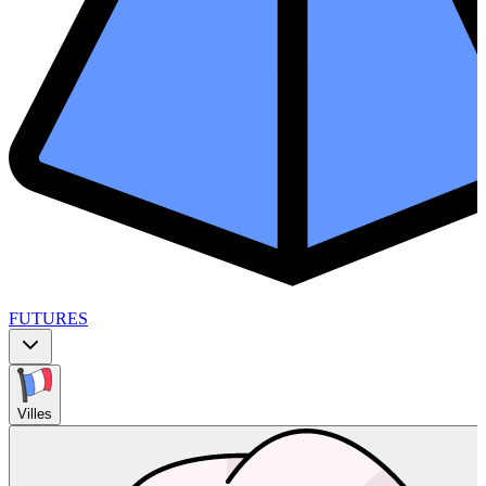
FUTURES
Villes