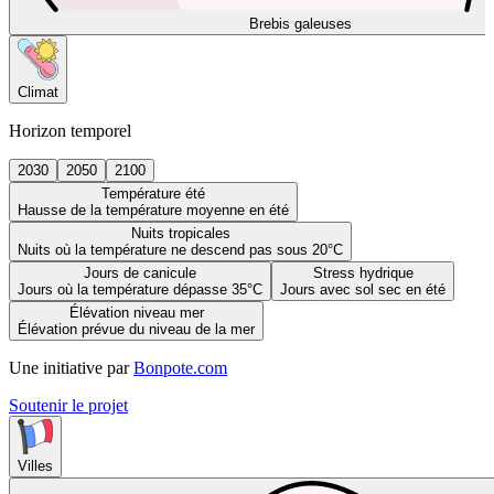
Brebis galeuses
Climat
Horizon temporel
2030
2050
2100
Température été
Hausse de la température moyenne en été
Nuits tropicales
Nuits où la température ne descend pas sous 20°C
Jours de canicule
Stress hydrique
Jours où la température dépasse 35°C
Jours avec sol sec en été
Élévation niveau mer
Élévation prévue du niveau de la mer
Une initiative par
Bonpote.com
Soutenir le projet
Villes