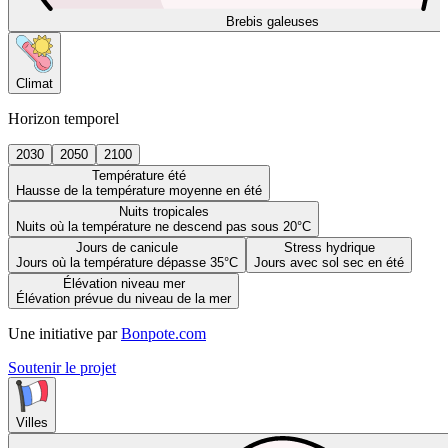
Brebis galeuses
Climat
Horizon temporel
2030
2050
2100
Température été
Hausse de la température moyenne en été
Nuits tropicales
Nuits où la température ne descend pas sous 20°C
Jours de canicule
Stress hydrique
Jours où la température dépasse 35°C
Jours avec sol sec en été
Élévation niveau mer
Élévation prévue du niveau de la mer
Une initiative par
Bonpote.com
Soutenir le projet
Villes