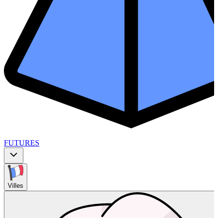
FUTURES
Villes