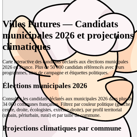
Villes Futures — Candidats
municipales 2026 et projections
climatiques
Carte interactive des candidats déclarés aux élections municipales
2026 en France. Plus de 50 000 candidats référencés avec leurs
programmes, sites de campagne et étiquettes politiques.
Élections municipales 2026
Consultez les candidats déclarés aux municipales 2026 dans plus de
34 000 communes françaises. Filtrez par couleur politique (gauche,
centre, droite, écologistes, extrême-droite), par profil territorial
(urbain, périurbain, rural) et par taille de commune.
Projections climatiques par commune