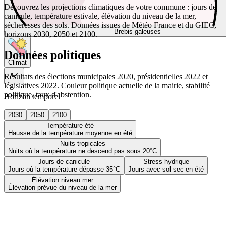
Découvrez les projections climatiques de votre commune : jours de
canicule, température estivale, élévation du niveau de la mer,
sécheresses des sols. Données issues de Météo France et du GIEC,
Brebis galeuses
horizons 2030, 2050 et 2100.
Données politiques
Climat
Résultats des élections municipales 2020, présidentielles 2022 et
législatives 2022. Couleur politique actuelle de la mairie, stabilité
politique, taux d'abstention.
Horizon temporel
2030
2050
2100
Température été
Hausse de la température moyenne en été
Nuits tropicales
Nuits où la température ne descend pas sous 20°C
Jours de canicule
Stress hydrique
Jours où la température dépasse 35°C
Jours avec sol sec en été
Élévation niveau mer
Élévation prévue du niveau de la mer