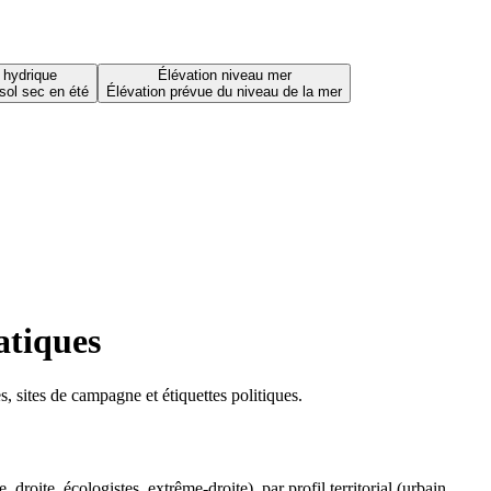
 hydrique
Élévation niveau mer
sol sec en été
Élévation prévue du niveau de la mer
atiques
 sites de campagne et étiquettes politiques.
oite, écologistes, extrême-droite), par profil territorial (urbain,