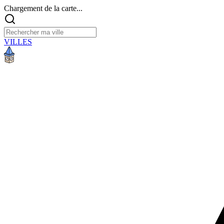
Chargement de la carte...
VILLES