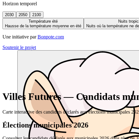
Horizon temporel
2030
2050
2100
Température été
Nuits tropic
Hausse de la température moyenne en été
Nuits où la température ne 
Une initiative par
Bonpote.com
Soutenir le projet
Villes Futures — Candidats muni
Carte interactive des candidats déclarés aux élections municipales 20
Élections municipales 2026
Consultez les candidats déclarés aux municipales 2026 dans plus de 34 0