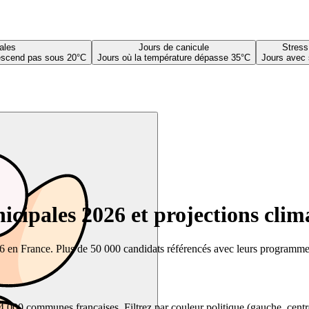
ales
Jours de canicule
Stress
descend pas sous 20°C
Jours où la température dépasse 35°C
Jours avec 
cipales 2026 et projections clim
26 en France. Plus de 50 000 candidats référencés avec leurs programmes,
00 communes françaises. Filtrez par couleur politique (gauche, centre, dr