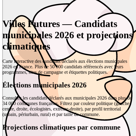
Villes Futures — Candidats
municipales 2026 et projections
climatiques
Carte interactive des candidats déclarés aux élections municipales
2026 en France. Plus de 50 000 candidats référencés avec leurs
programmes, sites de campagne et étiquettes politiques.
Élections municipales 2026
Consultez les candidats déclarés aux municipales 2026 dans plus de
34 000 communes françaises. Filtrez par couleur politique (gauche,
centre, droite, écologistes, extrême-droite), par profil territorial
(urbain, périurbain, rural) et par taille de commune.
Projections climatiques par commune