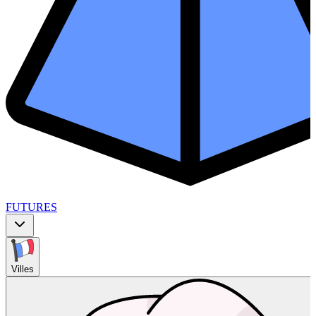
FUTURES
Villes