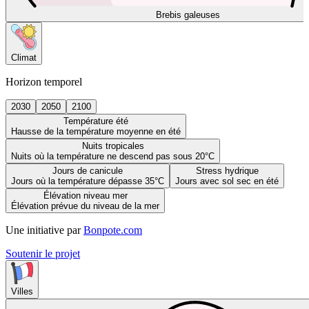
Brebis galeuses
Climat
Horizon temporel
2030
2050
2100
Température été
Hausse de la température moyenne en été
Nuits tropicales
Nuits où la température ne descend pas sous 20°C
Jours de canicule
Stress hydrique
Jours où la température dépasse 35°C
Jours avec sol sec en été
Élévation niveau mer
Élévation prévue du niveau de la mer
Une initiative par
Bonpote.com
Soutenir le projet
Villes