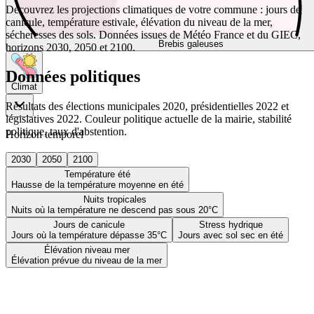
Découvrez les projections climatiques de votre commune : jours de
canicule, température estivale, élévation du niveau de la mer,
sécheresses des sols. Données issues de Météo France et du GIEC,
Brebis galeuses
horizons 2030, 2050 et 2100.
Données politiques
Climat
Résultats des élections municipales 2020, présidentielles 2022 et
législatives 2022. Couleur politique actuelle de la mairie, stabilité
politique, taux d'abstention.
Horizon temporel
2030
2050
2100
Température été
Hausse de la température moyenne en été
Nuits tropicales
Nuits où la température ne descend pas sous 20°C
Jours de canicule
Stress hydrique
Jours où la température dépasse 35°C
Jours avec sol sec en été
Élévation niveau mer
Élévation prévue du niveau de la mer