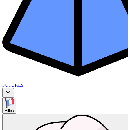
FUTURES
Villes