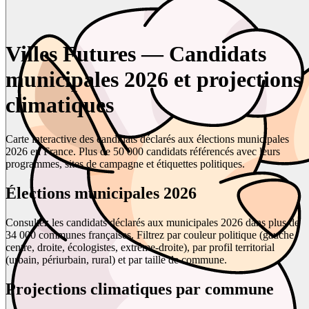
Villes Futures — Candidats
municipales 2026 et projections
climatiques
Carte interactive des candidats déclarés aux élections municipales
2026 en France. Plus de 50 000 candidats référencés avec leurs
programmes, sites de campagne et étiquettes politiques.
Élections municipales 2026
Consultez les candidats déclarés aux municipales 2026 dans plus de
34 000 communes françaises. Filtrez par couleur politique (gauche,
centre, droite, écologistes, extrême-droite), par profil territorial
(urbain, périurbain, rural) et par taille de commune.
Projections climatiques par commune