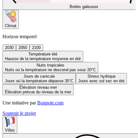
Brebis galeuses
Climat
Horizon temporel
2030
2050
2100
Température été
Hausse de la température moyenne en été
Nuits tropicales
Nuits où la température ne descend pas sous 20°C
Jours de canicule
Stress hydrique
Jours où la température dépasse 35°C
Jours avec sol sec en été
Élévation niveau mer
Élévation prévue du niveau de la mer
Une initiative par
Bonpote.com
Soutenir le projet
Villes