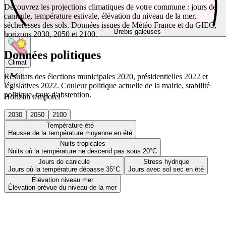
Découvrez les projections climatiques de votre commune : jours de
canicule, température estivale, élévation du niveau de la mer,
sécheresses des sols. Données issues de Météo France et du GIEC,
Brebis galeuses
horizons 2030, 2050 et 2100.
Données politiques
Climat
Résultats des élections municipales 2020, présidentielles 2022 et
législatives 2022. Couleur politique actuelle de la mairie, stabilité
politique, taux d'abstention.
Horizon temporel
2030
2050
2100
Température été
Hausse de la température moyenne en été
Nuits tropicales
Nuits où la température ne descend pas sous 20°C
Jours de canicule
Stress hydrique
Jours où la température dépasse 35°C
Jours avec sol sec en été
Élévation niveau mer
Élévation prévue du niveau de la mer