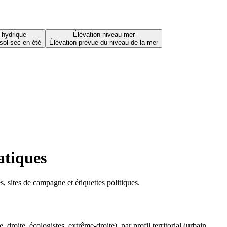
 hydrique
Élévation niveau mer
sol sec en été
Élévation prévue du niveau de la mer
atiques
 sites de campagne et étiquettes politiques.
oite, écologistes, extrême-droite), par profil territorial (urbain,