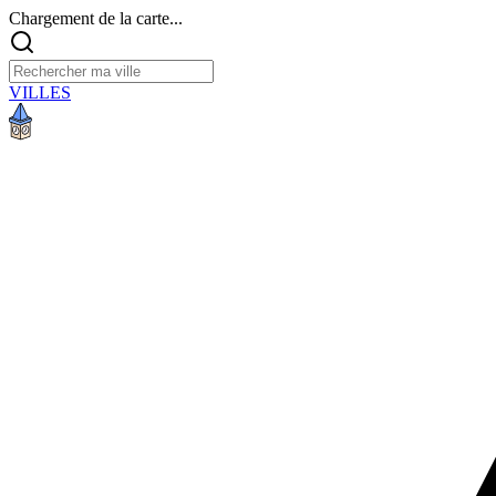
Chargement de la carte...
VILLES