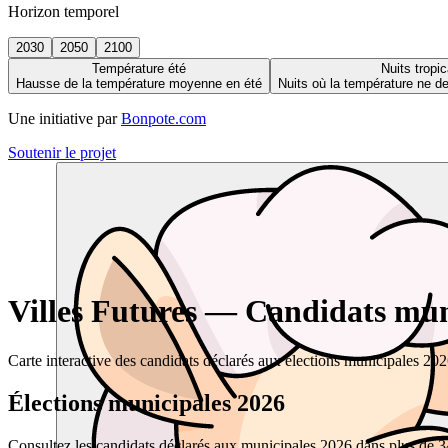
Horizon temporel
2030
2050
2100
Température été
Nuits tropic
Hausse de la température moyenne en été
Nuits où la température ne 
Une initiative par
Bonpote.com
Soutenir le projet
Villes Futures — Candidats muni
Carte interactive des candidats déclarés aux élections municipales 20
Élections municipales 2026
Consultez les candidats déclarés aux municipales 2026 dans plus de 34 0