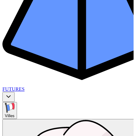
FUTURES
Villes