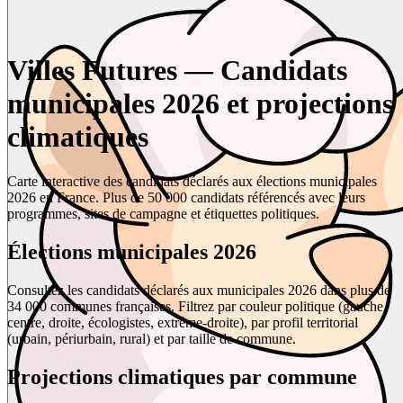
Villes Futures — Candidats
municipales 2026 et projections
climatiques
Carte interactive des candidats déclarés aux élections municipales
2026 en France. Plus de 50 000 candidats référencés avec leurs
programmes, sites de campagne et étiquettes politiques.
Élections municipales 2026
Consultez les candidats déclarés aux municipales 2026 dans plus de
34 000 communes françaises. Filtrez par couleur politique (gauche,
centre, droite, écologistes, extrême-droite), par profil territorial
(urbain, périurbain, rural) et par taille de commune.
Projections climatiques par commune