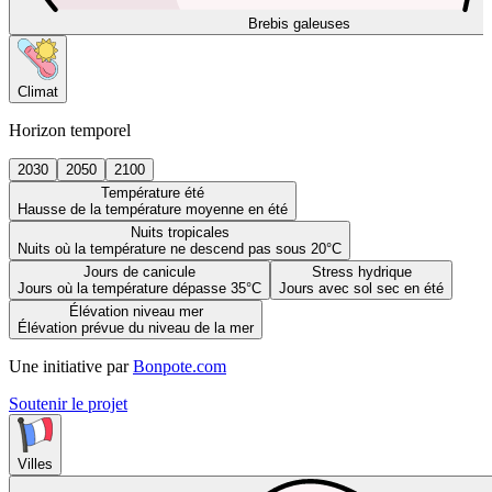
Brebis galeuses
Climat
Horizon temporel
2030
2050
2100
Température été
Hausse de la température moyenne en été
Nuits tropicales
Nuits où la température ne descend pas sous 20°C
Jours de canicule
Stress hydrique
Jours où la température dépasse 35°C
Jours avec sol sec en été
Élévation niveau mer
Élévation prévue du niveau de la mer
Une initiative par
Bonpote.com
Soutenir le projet
Villes