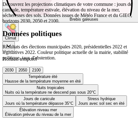
Découvrez les projections climatiques de votre commune : jours de
canicule, température estivale, élévation du niveau de la mer,
sécheresses des sols. Données issues de Météo France et du GIEC,
Brebis galeuses
horizons 2030, 2050 et 2100.
Données politiques
Climat
Résultats des élections municipales 2020, présidentielles 2022 et
législatives 2022. Couleur politique actuelle de la mairie, stabilité
politique, taux d'abstention.
Horizon temporel
2030
2050
2100
Température été
Hausse de la température moyenne en été
Nuits tropicales
Nuits où la température ne descend pas sous 20°C
Jours de canicule
Stress hydrique
Jours où la température dépasse 35°C
Jours avec sol sec en été
Élévation niveau mer
Élévation prévue du niveau de la mer