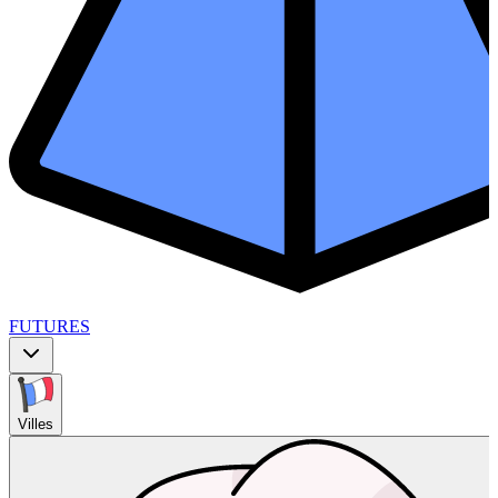
FUTURES
Villes