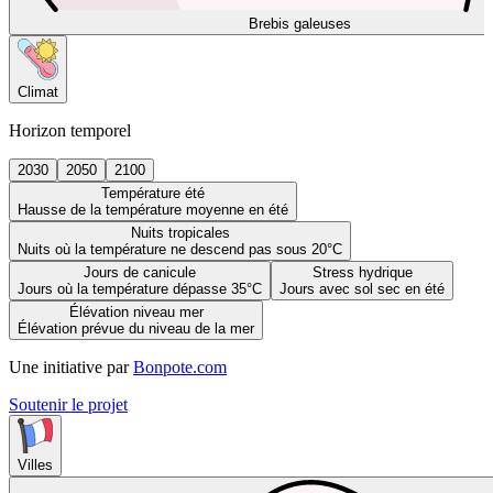
Brebis galeuses
Climat
Horizon temporel
2030
2050
2100
Température été
Hausse de la température moyenne en été
Nuits tropicales
Nuits où la température ne descend pas sous 20°C
Jours de canicule
Stress hydrique
Jours où la température dépasse 35°C
Jours avec sol sec en été
Élévation niveau mer
Élévation prévue du niveau de la mer
Une initiative par
Bonpote.com
Soutenir le projet
Villes