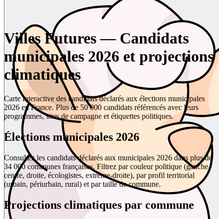
Villes Futures — Candidats
municipales 2026 et projections
climatiques
Carte interactive des candidats déclarés aux élections municipales
2026 en France. Plus de 50 000 candidats référencés avec leurs
programmes, sites de campagne et étiquettes politiques.
Élections municipales 2026
Consultez les candidats déclarés aux municipales 2026 dans plus de
34 000 communes françaises. Filtrez par couleur politique (gauche,
centre, droite, écologistes, extrême-droite), par profil territorial
(urbain, périurbain, rural) et par taille de commune.
Projections climatiques par commune