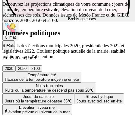
Découvrez les projections climatiques de votre commune : jours de
canicule, température estivale, élévation du niveau de la mer,
sécheresses des sols. Données issues de Météo France et du GIEC,
Brebis galeuses
horizons 2030, 2050 et 2100.
Données politiques
Climat
Résultats des élections municipales 2020, présidentielles 2022 et
législatives 2022. Couleur politique actuelle de la mairie, stabilité
politique, taux d'abstention.
Horizon temporel
2030
2050
2100
Température été
Hausse de la température moyenne en été
Nuits tropicales
Nuits où la température ne descend pas sous 20°C
Jours de canicule
Stress hydrique
Jours où la température dépasse 35°C
Jours avec sol sec en été
Élévation niveau mer
Élévation prévue du niveau de la mer