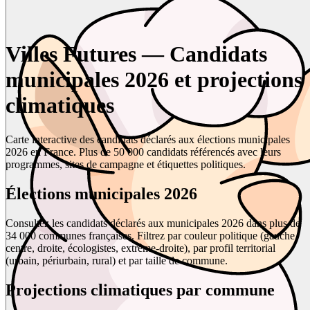
Villes Futures — Candidats
municipales 2026 et projections
climatiques
Carte interactive des candidats déclarés aux élections municipales
2026 en France. Plus de 50 000 candidats référencés avec leurs
programmes, sites de campagne et étiquettes politiques.
Élections municipales 2026
Consultez les candidats déclarés aux municipales 2026 dans plus de
34 000 communes françaises. Filtrez par couleur politique (gauche,
centre, droite, écologistes, extrême-droite), par profil territorial
(urbain, périurbain, rural) et par taille de commune.
Projections climatiques par commune