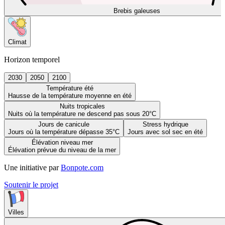
Brebis galeuses
Climat
Horizon temporel
2030
2050
2100
Température été
Hausse de la température moyenne en été
Nuits tropicales
Nuits où la température ne descend pas sous 20°C
Jours de canicule
Stress hydrique
Jours où la température dépasse 35°C
Jours avec sol sec en été
Élévation niveau mer
Élévation prévue du niveau de la mer
Une initiative par
Bonpote.com
Soutenir le projet
Villes