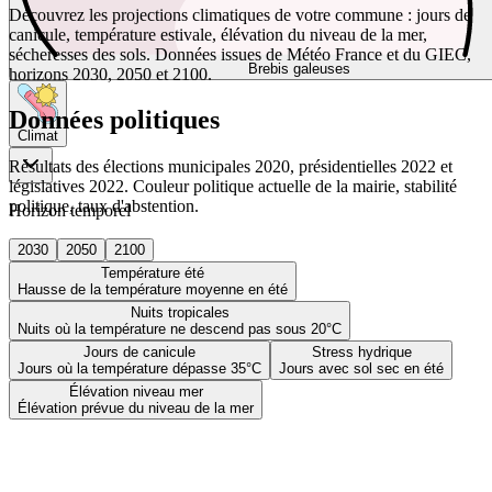
Découvrez les projections climatiques de votre commune : jours de
canicule, température estivale, élévation du niveau de la mer,
sécheresses des sols. Données issues de Météo France et du GIEC,
Brebis galeuses
horizons 2030, 2050 et 2100.
Données politiques
Climat
Résultats des élections municipales 2020, présidentielles 2022 et
législatives 2022. Couleur politique actuelle de la mairie, stabilité
politique, taux d'abstention.
Horizon temporel
2030
2050
2100
Température été
Hausse de la température moyenne en été
Nuits tropicales
Nuits où la température ne descend pas sous 20°C
Jours de canicule
Stress hydrique
Jours où la température dépasse 35°C
Jours avec sol sec en été
Élévation niveau mer
Élévation prévue du niveau de la mer