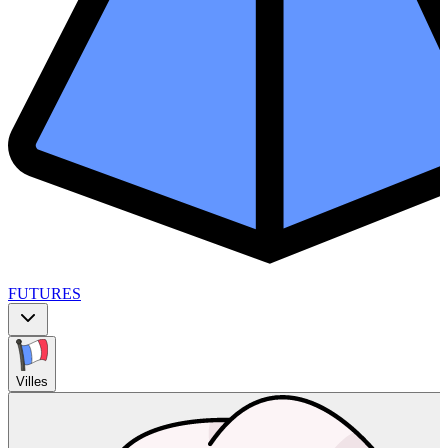
FUTURES
Villes