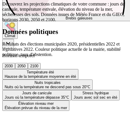
Découvrez les projections climatiques de votre commune : jours de
canicule, température estivale, élévation du niveau de la mer,
sécheresses des sols. Données issues de Météo France et du GIEC,
Brebis galeuses
horizons 2030, 2050 et 2100.
Données politiques
Climat
Résultats des élections municipales 2020, présidentielles 2022 et
législatives 2022. Couleur politique actuelle de la mairie, stabilité
politique, taux d'abstention.
Horizon temporel
2030
2050
2100
Température été
Hausse de la température moyenne en été
Nuits tropicales
Nuits où la température ne descend pas sous 20°C
Jours de canicule
Stress hydrique
Jours où la température dépasse 35°C
Jours avec sol sec en été
Élévation niveau mer
Élévation prévue du niveau de la mer