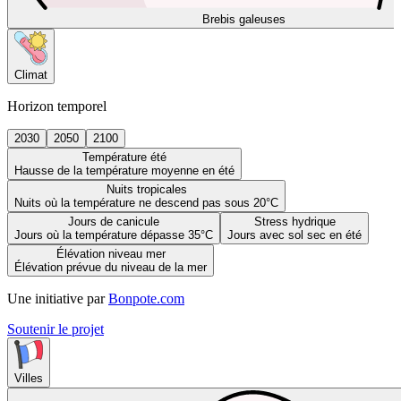
Brebis galeuses
Climat
Horizon temporel
2030
2050
2100
Température été
Hausse de la température moyenne en été
Nuits tropicales
Nuits où la température ne descend pas sous 20°C
Jours de canicule
Stress hydrique
Jours où la température dépasse 35°C
Jours avec sol sec en été
Élévation niveau mer
Élévation prévue du niveau de la mer
Une initiative par
Bonpote.com
Soutenir le projet
Villes