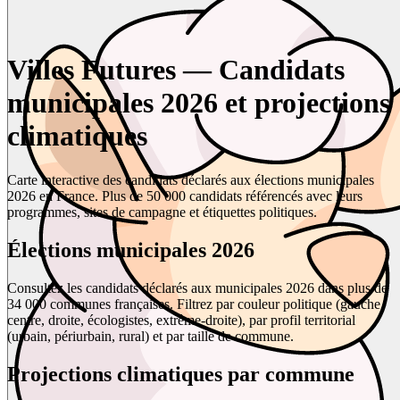
Villes Futures — Candidats
municipales 2026 et projections
climatiques
Carte interactive des candidats déclarés aux élections municipales
2026 en France. Plus de 50 000 candidats référencés avec leurs
programmes, sites de campagne et étiquettes politiques.
Élections municipales 2026
Consultez les candidats déclarés aux municipales 2026 dans plus de
34 000 communes françaises. Filtrez par couleur politique (gauche,
centre, droite, écologistes, extrême-droite), par profil territorial
(urbain, périurbain, rural) et par taille de commune.
Projections climatiques par commune