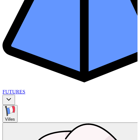
FUTURES
Villes