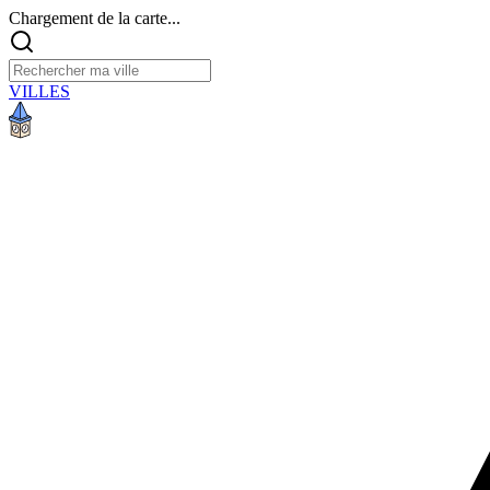
Chargement de la carte...
VILLES