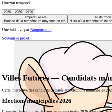
Horizon temporel
2030
2050
2100
Température été
Nuits tropic
Hausse de la température moyenne en été
Nuits où la température ne 
Une initiative par
Bonpote.com
Soutenir le projet
Villes Futures — Candidats muni
Carte interactive des candidats déclarés aux élections municipales 20
Élections municipales 2026
Consultez les candidats déclarés aux municipales 2026 dans plus de 34 0