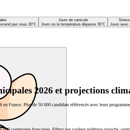
ales
Jours de canicule
Stress
descend pas sous 20°C
Jours où la température dépasse 35°C
Jours avec 
cipales 2026 et projections clim
26 en France. Plus de 50 000 candidats référencés avec leurs programmes,
00 communes françaises. Filtrez par couleur politique (gauche, centre, dr