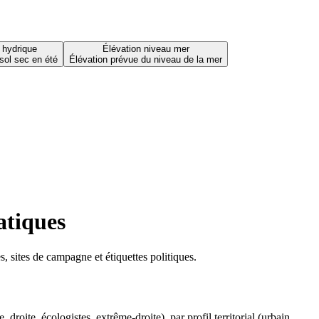
 hydrique
Élévation niveau mer
sol sec en été
Élévation prévue du niveau de la mer
atiques
 sites de campagne et étiquettes politiques.
oite, écologistes, extrême-droite), par profil territorial (urbain,