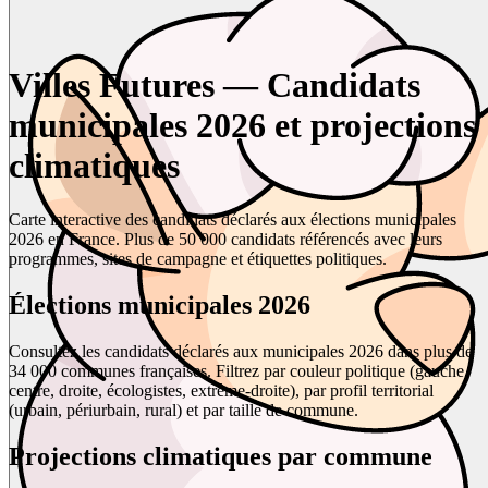
Villes Futures — Candidats
municipales 2026 et projections
climatiques
Carte interactive des candidats déclarés aux élections municipales
2026 en France. Plus de 50 000 candidats référencés avec leurs
programmes, sites de campagne et étiquettes politiques.
Élections municipales 2026
Consultez les candidats déclarés aux municipales 2026 dans plus de
34 000 communes françaises. Filtrez par couleur politique (gauche,
centre, droite, écologistes, extrême-droite), par profil territorial
(urbain, périurbain, rural) et par taille de commune.
Projections climatiques par commune