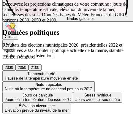
Découvrez les projections climatiques de votre commune : jours de
canicule, température estivale, élévation du niveau de la mer,
sécheresses des sols. Données issues de Météo France et du GIEC,
Brebis galeuses
horizons 2030, 2050 et 2100.
Données politiques
Climat
Résultats des élections municipales 2020, présidentielles 2022 et
législatives 2022. Couleur politique actuelle de la mairie, stabilité
politique, taux d'abstention.
Horizon temporel
2030
2050
2100
Température été
Hausse de la température moyenne en été
Nuits tropicales
Nuits où la température ne descend pas sous 20°C
Jours de canicule
Stress hydrique
Jours où la température dépasse 35°C
Jours avec sol sec en été
Élévation niveau mer
Élévation prévue du niveau de la mer