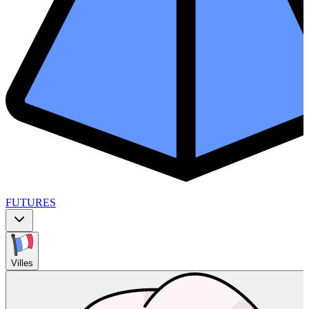
FUTURES
Villes