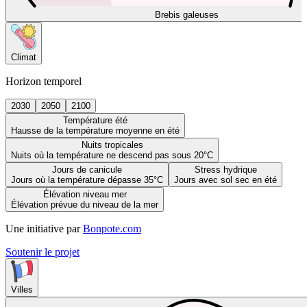
Brebis galeuses
Climat
Horizon temporel
2030
2050
2100
Température été
Hausse de la température moyenne en été
Nuits tropicales
Nuits où la température ne descend pas sous 20°C
Jours de canicule
Stress hydrique
Jours où la température dépasse 35°C
Jours avec sol sec en été
Élévation niveau mer
Élévation prévue du niveau de la mer
Une initiative par
Bonpote.com
Soutenir le projet
Villes