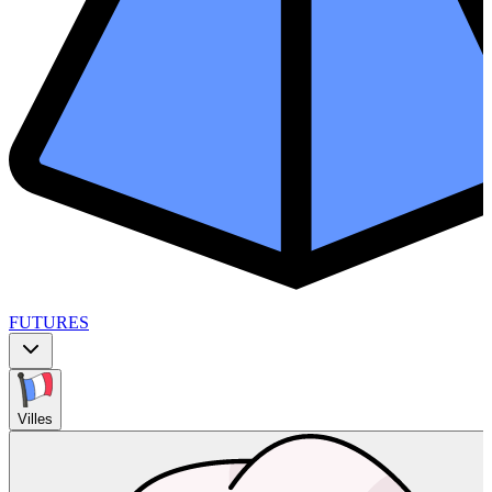
FUTURES
Villes