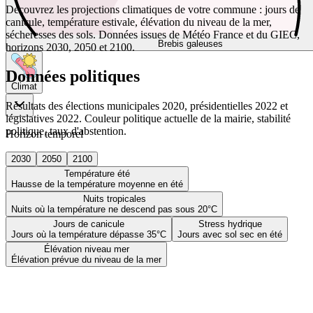
Découvrez les projections climatiques de votre commune : jours de
canicule, température estivale, élévation du niveau de la mer,
sécheresses des sols. Données issues de Météo France et du GIEC,
Brebis galeuses
horizons 2030, 2050 et 2100.
Données politiques
Climat
Résultats des élections municipales 2020, présidentielles 2022 et
législatives 2022. Couleur politique actuelle de la mairie, stabilité
politique, taux d'abstention.
Horizon temporel
2030
2050
2100
Température été
Hausse de la température moyenne en été
Nuits tropicales
Nuits où la température ne descend pas sous 20°C
Jours de canicule
Stress hydrique
Jours où la température dépasse 35°C
Jours avec sol sec en été
Élévation niveau mer
Élévation prévue du niveau de la mer