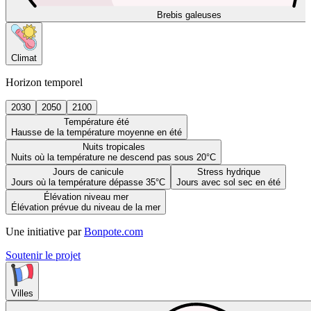
Brebis galeuses
Climat
Horizon temporel
2030
2050
2100
Température été
Hausse de la température moyenne en été
Nuits tropicales
Nuits où la température ne descend pas sous 20°C
Jours de canicule
Stress hydrique
Jours où la température dépasse 35°C
Jours avec sol sec en été
Élévation niveau mer
Élévation prévue du niveau de la mer
Une initiative par
Bonpote.com
Soutenir le projet
Villes