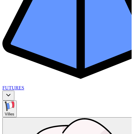
FUTURES
Villes