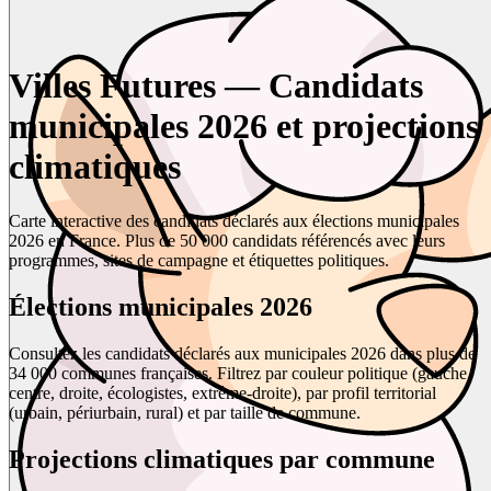
Villes Futures — Candidats
municipales 2026 et projections
climatiques
Carte interactive des candidats déclarés aux élections municipales
2026 en France. Plus de 50 000 candidats référencés avec leurs
programmes, sites de campagne et étiquettes politiques.
Élections municipales 2026
Consultez les candidats déclarés aux municipales 2026 dans plus de
34 000 communes françaises. Filtrez par couleur politique (gauche,
centre, droite, écologistes, extrême-droite), par profil territorial
(urbain, périurbain, rural) et par taille de commune.
Projections climatiques par commune