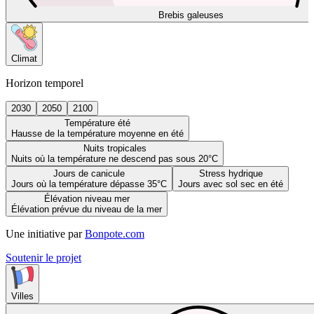
Brebis galeuses
Climat
Horizon temporel
2030
2050
2100
Température été
Hausse de la température moyenne en été
Nuits tropicales
Nuits où la température ne descend pas sous 20°C
Jours de canicule
Stress hydrique
Jours où la température dépasse 35°C
Jours avec sol sec en été
Élévation niveau mer
Élévation prévue du niveau de la mer
Une initiative par
Bonpote.com
Soutenir le projet
Villes