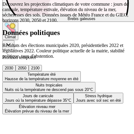
Découvrez les projections climatiques de votre commune : jours de
canicule, température estivale, élévation du niveau de la mer,
sécheresses des sols. Données issues de Météo France et du GIEC,
Brebis galeuses
horizons 2030, 2050 et 2100.
Données politiques
Climat
Résultats des élections municipales 2020, présidentielles 2022 et
législatives 2022. Couleur politique actuelle de la mairie, stabilité
politique, taux d'abstention.
Horizon temporel
2030
2050
2100
Température été
Hausse de la température moyenne en été
Nuits tropicales
Nuits où la température ne descend pas sous 20°C
Jours de canicule
Stress hydrique
Jours où la température dépasse 35°C
Jours avec sol sec en été
Élévation niveau mer
Élévation prévue du niveau de la mer