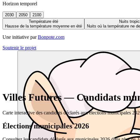
Horizon temporel
2030
2050
2100
Température été
Nuits tropic
Hausse de la température moyenne en été
Nuits où la température ne 
Une initiative par
Bonpote.com
Soutenir le projet
Villes Futures — Candidats muni
Carte interactive des candidats déclarés aux élections municipales 20
Élections municipales 2026
Consultez les candidats déclarés aux municipales 2026 dans plus de 34 0