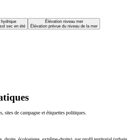
 hydrique
Élévation niveau mer
sol sec en été
Élévation prévue du niveau de la mer
atiques
 sites de campagne et étiquettes politiques.
oite, écologistes, extrême-droite), par profil territorial (urbain,