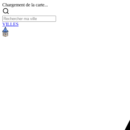
Chargement de la carte...
VILLES