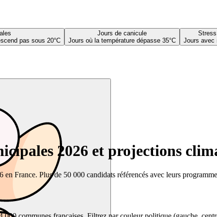
ales
Jours de canicule
Stress
descend pas sous 20°C
Jours où la température dépasse 35°C
Jours avec 
cipales 2026 et projections clim
26 en France. Plus de 50 000 candidats référencés avec leurs programmes,
00 communes françaises. Filtrez par couleur politique (gauche, centre, dr