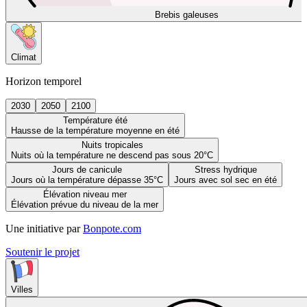
Brebis galeuses
Climat
Horizon temporel
2030
2050
2100
Température été
Hausse de la température moyenne en été
Nuits tropicales
Nuits où la température ne descend pas sous 20°C
Jours de canicule
Stress hydrique
Jours où la température dépasse 35°C
Jours avec sol sec en été
Élévation niveau mer
Élévation prévue du niveau de la mer
Une initiative par
Bonpote.com
Soutenir le projet
Villes