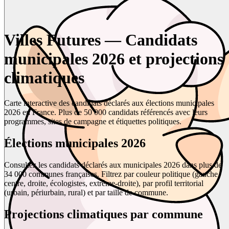
Villes Futures — Candidats
municipales 2026 et projections
climatiques
Carte interactive des candidats déclarés aux élections municipales
2026 en France. Plus de 50 000 candidats référencés avec leurs
programmes, sites de campagne et étiquettes politiques.
Élections municipales 2026
Consultez les candidats déclarés aux municipales 2026 dans plus de
34 000 communes françaises. Filtrez par couleur politique (gauche,
centre, droite, écologistes, extrême-droite), par profil territorial
(urbain, périurbain, rural) et par taille de commune.
Projections climatiques par commune