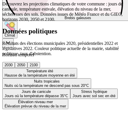
Découvrez les projections climatiques de votre commune : jours de
canicule, température estivale, élévation du niveau de la mer,
sécheresses des sols. Données issues de Météo France et du GIEC,
Brebis galeuses
horizons 2030, 2050 et 2100.
Données politiques
Climat
Résultats des élections municipales 2020, présidentielles 2022 et
législatives 2022. Couleur politique actuelle de la mairie, stabilité
politique, taux d'abstention.
Horizon temporel
2030
2050
2100
Température été
Hausse de la température moyenne en été
Nuits tropicales
Nuits où la température ne descend pas sous 20°C
Jours de canicule
Stress hydrique
Jours où la température dépasse 35°C
Jours avec sol sec en été
Élévation niveau mer
Élévation prévue du niveau de la mer