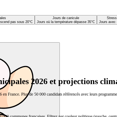
ales
Jours de canicule
Stress
descend pas sous 20°C
Jours où la température dépasse 35°C
Jours avec 
cipales 2026 et projections clim
26 en France. Plus de 50 000 candidats référencés avec leurs programmes,
00 communes françaises. Filtrez par couleur politique (gauche, centre, dr