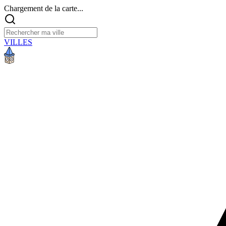
Chargement de la carte...
VILLES