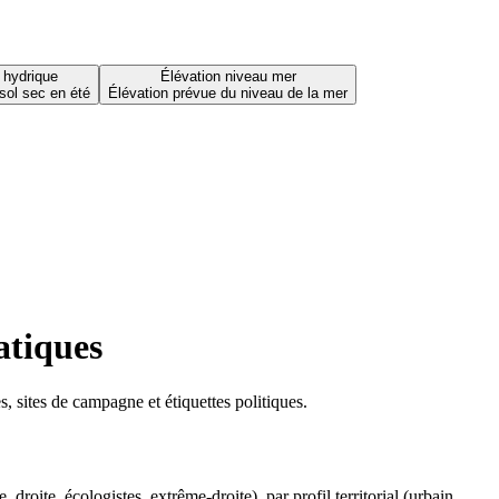
 hydrique
Élévation niveau mer
sol sec en été
Élévation prévue du niveau de la mer
atiques
 sites de campagne et étiquettes politiques.
oite, écologistes, extrême-droite), par profil territorial (urbain,