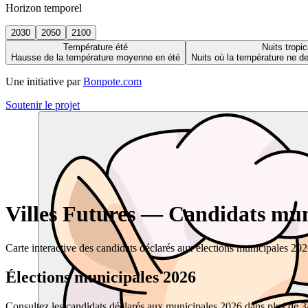
Horizon temporel
2030
2050
2100
Température été
Nuits tropic
Hausse de la température moyenne en été
Nuits où la température ne 
Une initiative par
Bonpote.com
Soutenir le projet
Villes Futures — Candidats muni
Carte interactive des candidats déclarés aux élections municipales 20
Élections municipales 2026
Consultez les candidats déclarés aux municipales 2026 dans plus de 34 0