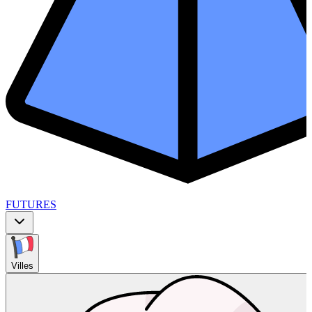
FUTURES
Villes