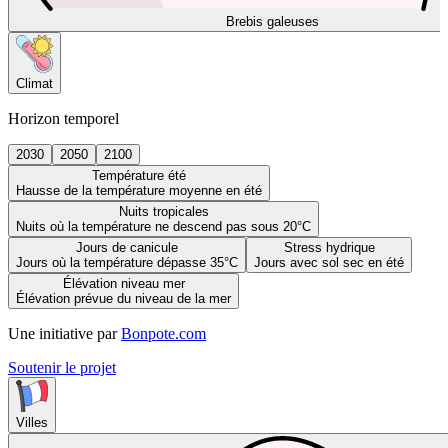
Brebis galeuses
Climat
Horizon temporel
2030
2050
2100
Température été
Hausse de la température moyenne en été
Nuits tropicales
Nuits où la température ne descend pas sous 20°C
Jours de canicule
Stress hydrique
Jours où la température dépasse 35°C
Jours avec sol sec en été
Élévation niveau mer
Élévation prévue du niveau de la mer
Une initiative par
Bonpote.com
Soutenir le projet
Villes