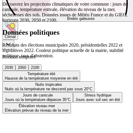
Découvrez les projections climatiques de votre commune : jours de
canicule, température estivale, élévation du niveau de la mer,
sécheresses des sols. Données issues de Météo France et du GIEC,
Brebis galeuses
horizons 2030, 2050 et 2100.
Données politiques
Climat
Résultats des élections municipales 2020, présidentielles 2022 et
législatives 2022. Couleur politique actuelle de la mairie, stabilité
politique, taux d'abstention.
Horizon temporel
2030
2050
2100
Température été
Hausse de la température moyenne en été
Nuits tropicales
Nuits où la température ne descend pas sous 20°C
Jours de canicule
Stress hydrique
Jours où la température dépasse 35°C
Jours avec sol sec en été
Élévation niveau mer
Élévation prévue du niveau de la mer