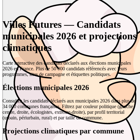
Villes Futures — Candidats
municipales 2026 et projections
climatiques
Carte interactive des candidats déclarés aux élections municipales
2026 en France. Plus de 50 000 candidats référencés avec leurs
programmes, sites de campagne et étiquettes politiques.
Élections municipales 2026
Consultez les candidats déclarés aux municipales 2026 dans plus de
34 000 communes françaises. Filtrez par couleur politique (gauche,
centre, droite, écologistes, extrême-droite), par profil territorial
(urbain, périurbain, rural) et par taille de commune.
Projections climatiques par commune