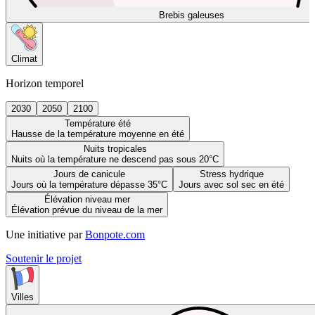
Brebis galeuses
Climat
Horizon temporel
2030
2050
2100
Température été
Hausse de la température moyenne en été
Nuits tropicales
Nuits où la température ne descend pas sous 20°C
Jours de canicule
Stress hydrique
Jours où la température dépasse 35°C
Jours avec sol sec en été
Élévation niveau mer
Élévation prévue du niveau de la mer
Une initiative par
Bonpote.com
Soutenir le projet
Villes