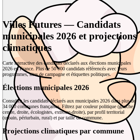
Villes Futures — Candidats
municipales 2026 et projections
climatiques
Carte interactive des candidats déclarés aux élections municipales
2026 en France. Plus de 50 000 candidats référencés avec leurs
programmes, sites de campagne et étiquettes politiques.
Élections municipales 2026
Consultez les candidats déclarés aux municipales 2026 dans plus de
34 000 communes françaises. Filtrez par couleur politique (gauche,
centre, droite, écologistes, extrême-droite), par profil territorial
(urbain, périurbain, rural) et par taille de commune.
Projections climatiques par commune