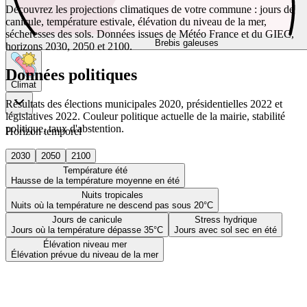
Découvrez les projections climatiques de votre commune : jours de
canicule, température estivale, élévation du niveau de la mer,
sécheresses des sols. Données issues de Météo France et du GIEC,
Brebis galeuses
horizons 2030, 2050 et 2100.
Données politiques
Climat
Résultats des élections municipales 2020, présidentielles 2022 et
législatives 2022. Couleur politique actuelle de la mairie, stabilité
politique, taux d'abstention.
Horizon temporel
2030
2050
2100
Température été
Hausse de la température moyenne en été
Nuits tropicales
Nuits où la température ne descend pas sous 20°C
Jours de canicule
Stress hydrique
Jours où la température dépasse 35°C
Jours avec sol sec en été
Élévation niveau mer
Élévation prévue du niveau de la mer