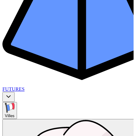
FUTURES
Villes