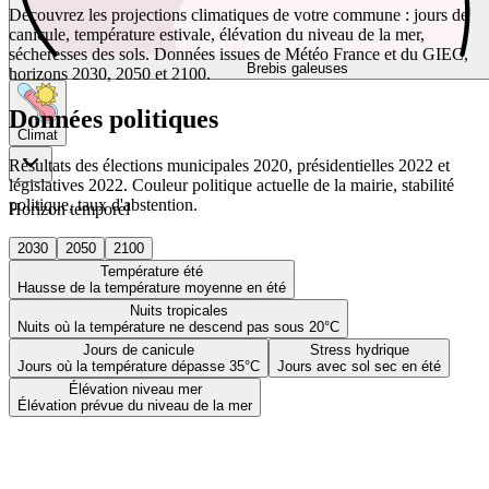
Découvrez les projections climatiques de votre commune : jours de
canicule, température estivale, élévation du niveau de la mer,
sécheresses des sols. Données issues de Météo France et du GIEC,
Brebis galeuses
horizons 2030, 2050 et 2100.
Données politiques
Climat
Résultats des élections municipales 2020, présidentielles 2022 et
législatives 2022. Couleur politique actuelle de la mairie, stabilité
politique, taux d'abstention.
Horizon temporel
2030
2050
2100
Température été
Hausse de la température moyenne en été
Nuits tropicales
Nuits où la température ne descend pas sous 20°C
Jours de canicule
Stress hydrique
Jours où la température dépasse 35°C
Jours avec sol sec en été
Élévation niveau mer
Élévation prévue du niveau de la mer