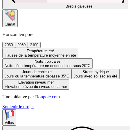
Brebis galeuses
Climat
Horizon temporel
2030
2050
2100
Température été
Hausse de la température moyenne en été
Nuits tropicales
Nuits où la température ne descend pas sous 20°C
Jours de canicule
Stress hydrique
Jours où la température dépasse 35°C
Jours avec sol sec en été
Élévation niveau mer
Élévation prévue du niveau de la mer
Une initiative par
Bonpote.com
Soutenir le projet
Villes