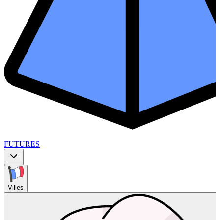
FUTURES
Villes