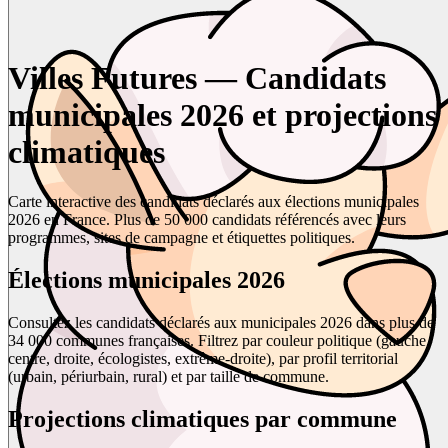
Villes Futures — Candidats
municipales 2026 et projections
climatiques
Carte interactive des candidats déclarés aux élections municipales
2026 en France. Plus de 50 000 candidats référencés avec leurs
programmes, sites de campagne et étiquettes politiques.
Élections municipales 2026
Consultez les candidats déclarés aux municipales 2026 dans plus de
34 000 communes françaises. Filtrez par couleur politique (gauche,
centre, droite, écologistes, extrême-droite), par profil territorial
(urbain, périurbain, rural) et par taille de commune.
Projections climatiques par commune