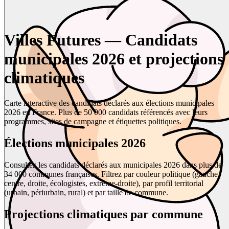
Villes Futures — Candidats
municipales 2026 et projections
climatiques
Carte interactive des candidats déclarés aux élections municipales
2026 en France. Plus de 50 000 candidats référencés avec leurs
programmes, sites de campagne et étiquettes politiques.
Élections municipales 2026
Consultez les candidats déclarés aux municipales 2026 dans plus de
34 000 communes françaises. Filtrez par couleur politique (gauche,
centre, droite, écologistes, extrême-droite), par profil territorial
(urbain, périurbain, rural) et par taille de commune.
Projections climatiques par commune