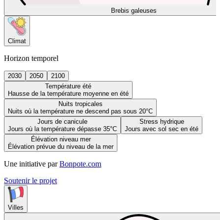
Brebis galeuses
Climat
Horizon temporel
2030
2050
2100
Température été
Hausse de la température moyenne en été
Nuits tropicales
Nuits où la température ne descend pas sous 20°C
Jours de canicule
Stress hydrique
Jours où la température dépasse 35°C
Jours avec sol sec en été
Élévation niveau mer
Élévation prévue du niveau de la mer
Une initiative par
Bonpote.com
Soutenir le projet
Villes