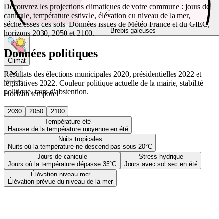
Découvrez les projections climatiques de votre commune : jours de
canicule, température estivale, élévation du niveau de la mer,
sécheresses des sols. Données issues de Météo France et du GIEC,
Brebis galeuses
horizons 2030, 2050 et 2100.
Données politiques
Climat
Résultats des élections municipales 2020, présidentielles 2022 et
législatives 2022. Couleur politique actuelle de la mairie, stabilité
politique, taux d'abstention.
Horizon temporel
2030
2050
2100
Température été
Hausse de la température moyenne en été
Nuits tropicales
Nuits où la température ne descend pas sous 20°C
Jours de canicule
Stress hydrique
Jours où la température dépasse 35°C
Jours avec sol sec en été
Élévation niveau mer
Élévation prévue du niveau de la mer