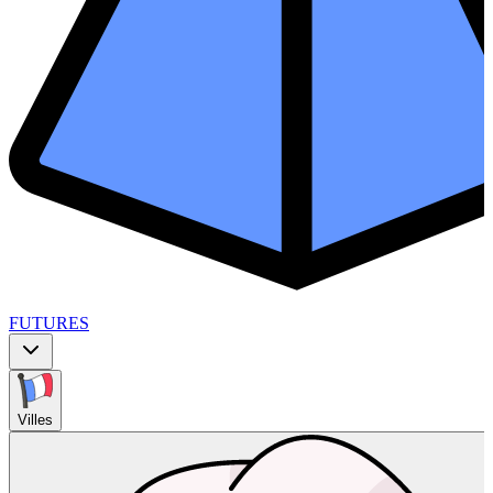
FUTURES
Villes