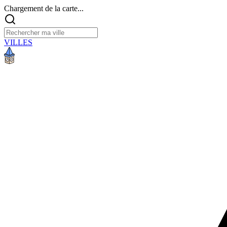
Chargement de la carte...
VILLES