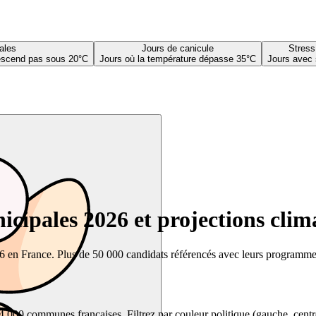
ales
Jours de canicule
Stress
descend pas sous 20°C
Jours où la température dépasse 35°C
Jours avec 
cipales 2026 et projections clim
26 en France. Plus de 50 000 candidats référencés avec leurs programmes,
00 communes françaises. Filtrez par couleur politique (gauche, centre, dr