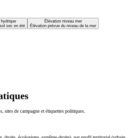
 hydrique
Élévation niveau mer
sol sec en été
Élévation prévue du niveau de la mer
atiques
 sites de campagne et étiquettes politiques.
oite, écologistes, extrême-droite), par profil territorial (urbain,