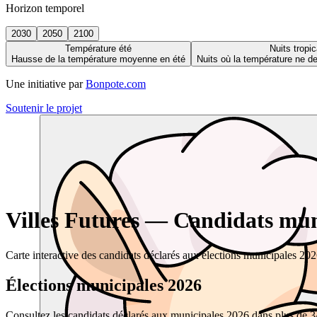
Horizon temporel
2030
2050
2100
Température été
Nuits tropic
Hausse de la température moyenne en été
Nuits où la température ne 
Une initiative par
Bonpote.com
Soutenir le projet
Villes Futures — Candidats muni
Carte interactive des candidats déclarés aux élections municipales 20
Élections municipales 2026
Consultez les candidats déclarés aux municipales 2026 dans plus de 34 0