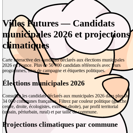
Villes Futures — Candidats
municipales 2026 et projections
climatiques
Carte interactive des candidats déclarés aux élections municipales
2026 en France. Plus de 50 000 candidats référencés avec leurs
programmes, sites de campagne et étiquettes politiques.
Élections municipales 2026
Consultez les candidats déclarés aux municipales 2026 dans plus de
34 000 communes françaises. Filtrez par couleur politique (gauche,
centre, droite, écologistes, extrême-droite), par profil territorial
(urbain, périurbain, rural) et par taille de commune.
Projections climatiques par commune