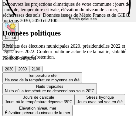
Découvrez les projections climatiques de votre commune : jours de
canicule, température estivale, élévation du niveau de la mer,
sécheresses des sols. Données issues de Météo France et du GIEC,
Brebis galeuses
horizons 2030, 2050 et 2100.
Données politiques
Climat
Résultats des élections municipales 2020, présidentielles 2022 et
législatives 2022. Couleur politique actuelle de la mairie, stabilité
politique, taux d'abstention.
Horizon temporel
2030
2050
2100
Température été
Hausse de la température moyenne en été
Nuits tropicales
Nuits où la température ne descend pas sous 20°C
Jours de canicule
Stress hydrique
Jours où la température dépasse 35°C
Jours avec sol sec en été
Élévation niveau mer
Élévation prévue du niveau de la mer