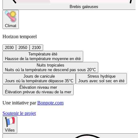
Brebis galeuses
Climat
Horizon temporel
2030
2050
2100
Température été
Hausse de la température moyenne en été
Nuits tropicales
Nuits où la température ne descend pas sous 20°C
Jours de canicule
Stress hydrique
Jours où la température dépasse 35°C
Jours avec sol sec en été
Élévation niveau mer
Élévation prévue du niveau de la mer
Une initiative par
Bonpote.com
Soutenir le projet
Villes