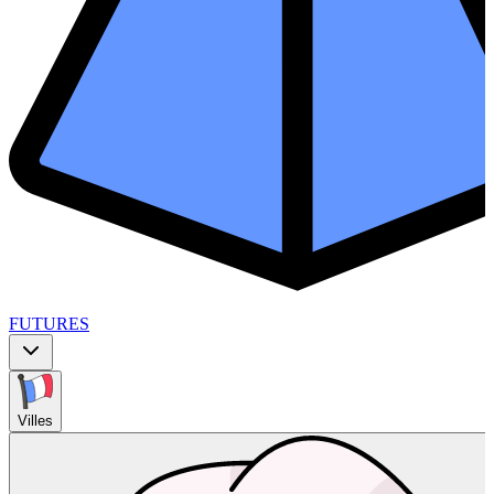
FUTURES
Villes